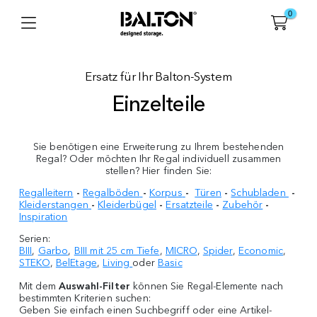
0
Ersatz für Ihr Balton-System
Einzelteile
Sie benötigen eine Erweiterung zu Ihrem bestehenden
Regal? Oder möchten Ihr Regal individuell zusammen
stellen? Hier finden Sie:
Regalleitern
-
Regalböden
-
Korpus
-
Türen
-
Schubladen
-
Kleiderstangen
-
Kleiderbügel
-
Ersatzteile
-
Zubehör
-
Inspiration
Serien:
BIII
,
Garbo
,
BIII mit 25 cm Tiefe
,
MICRO
,
Spider
,
Economic
,
STEKO
,
BelEtage
,
Living
oder
Basic
Mit dem
Auswahl-Filter
können Sie Regal-Elemente nach
bestimmten Kriterien suchen:
Geben Sie einfach einen Suchbegriff oder eine Artikel-