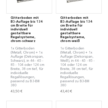
36 cm
Chrom
Glas
Beschläge
BIII
33 cm
transparent
Holz
Kleiderbügel
BIII 250
30 cm
Buche
Gitterboden mit
Gitterboden mit
Metall Glas Kombination
Kleiderstange
MICRO
25 cm
B3-Auflage bis 124
B3-Auflage bis 124
Nußbaum
Metall Holz Kombination
cm Breite für
cm Breite für
Zubehör
GARBO
20 cm
individuell
individuell
Kirsche
gestaltbare
gestaltbare
Ersatzteil
Spider
19 cm
Regalsysteme,
Regalsysteme,
chrom-schwarz
chrom-weiß
Economic
BelEtage
1x Gitterboden
1x Gitterboden
(Metall, Chrom) + 1x
(Metall, Chrom) + 1x
Bolmen
Auflage (Dekorspan,
Auflage (Dekorspan,
Schwarz), in 46 - 65 -
Weiß), in 46 - 65 - 85 -
STEKO
85 - 104 oder 124 cm
104 oder 124 cm
Breite, 38 cm tief, für
Breite, 38 cm tief, für
Basic
individuelle
individuelle
Living
Regallösungen,
Regallösungen,
passend zu B3-BIII
passend zu B3-BIII
380
380
43,50 €
43,40 €