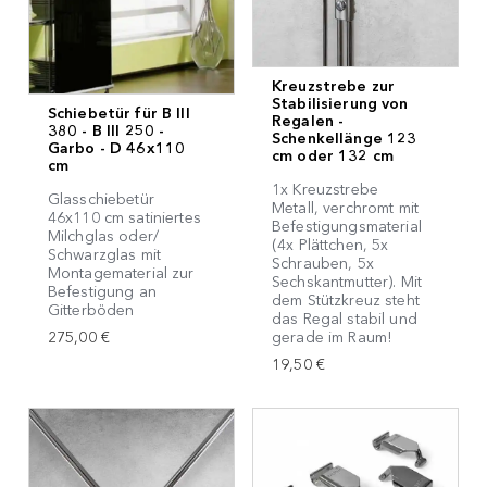
Kreuzstrebe zur
Stabilisierung von
Schiebetür für B III
Regalen -
380 - B III 250 -
Schenkellänge 123
Garbo - D 46x110
cm oder 132 cm
cm
1x Kreuzstrebe
Glasschiebetür
Metall, verchromt mit
46x110 cm satiniertes
Befestigungsmaterial
Milchglas oder/
(4x Plättchen, 5x
Schwarzglas mit
Schrauben, 5x
Montagematerial zur
Sechskantmutter). Mit
Befestigung an
dem Stützkreuz steht
Gitterböden
das Regal stabil und
gerade im Raum!
275,00 €
19,50 €