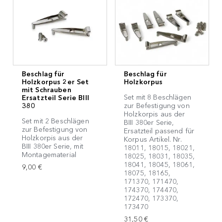
Beschlag für
Beschlag für
Holzkorpus 2er Set
Holzkorpus
mit Schrauben
Set mit 8 Beschlägen
Ersatzteil Serie BIII
380
zur Befestigung von
Holzkorpis aus der
Set mit 2 Beschlägen
BIII 380er Serie,
zur Befestigung von
Ersatzteil passend für
Holzkorpis aus der
Korpus Artikel. Nr.
BIII 380er Serie, mit
18011, 18015, 18021,
Montagematerial
18025, 18031, 18035,
18041, 18045, 18061,
9,00 €
18075, 18165,
171370, 171470,
174370, 174470,
172470, 173370,
173470
31,50 €