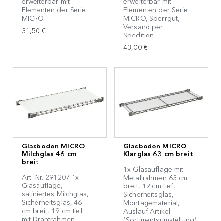
erweiterbar mit
erweiterbar mit
Elementen der Serie
Elementen der Serie
MICRO
MICRO, Sperrgut,
Versand per
31,50 €
Spedition
43,00 €
Glasboden MICRO
Glasboden MICRO
Milchglas 46 cm
Klarglas 63 cm breit
breit
1x Glasauflage mit
Art. Nr. 291207 1x
Metallrahmen 63 cm
Glasauflage,
breit, 19 cm tief,
satiniertes Milchglas,
Sicherheitsglas,
Sicherheitsglas, 46
Montagematerial,
cm breit, 19 cm tief
Auslauf-Artikel
mit Drahtrahmen,
(Sortimentsumstellung)