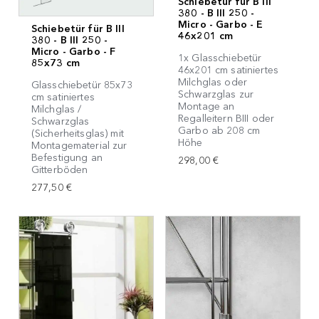
Schiebetür für B III
380 - B III 250 -
Micro - Garbo - E
Schiebetür für B III
46x201 cm
380 - B III 250 -
Micro - Garbo - F
1x Glasschiebetür
85x73 cm
46x201 cm satiniertes
Milchglas oder
Glasschiebetür 85x73
Schwarzglas zur
cm satiniertes
Montage an
Milchglas /
Regalleitern BIII oder
Schwarzglas
Garbo ab 208 cm
(Sicherheitsglas) mit
Höhe
Montagematerial zur
Befestigung an
298,00 €
Gitterböden
277,50 €