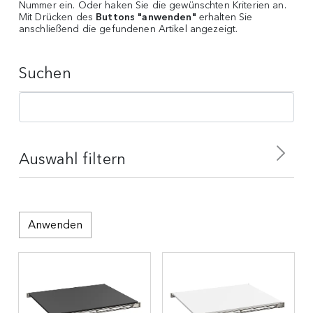
Nummer ein. Oder haken Sie die gewünschten Kriterien an.
Mit Drücken des
Buttons "anwenden"
erhalten Sie
anschließend die gefundenen Artikel angezeigt.
Suchen
Auswahl filtern
ART
TIEFE
Anwenden
Regalleiter
FARBE
Boden
52 cm
Korpus
MATERIAL
40 cm
schwarz
Tür
38 cm
SERIE
weiss
Metall
Schubladen