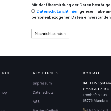
Mit der Übermittlung der Daten bestätige i
Datenschutzrichtlinien
gelesen habe und
personenbezogenen Daten einverstanden 
ATION
RECHTLICHES
KONTAKT
Impressum
BALTON System
GmbH & Co. KG
Shop
Datenschutz
Fronhofen 10a
63776 Mömbris
AGB
+49 6029 701-
ben
Barrierefreiheit