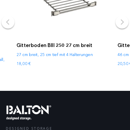
Gitterboden BIII 250 27 cm breit
Gitte
27 cm breit, 25 cm tief mit 4 Halterungen
46 cm 
ll,
18,00 €
20,50 
DESIGNED STORAGE