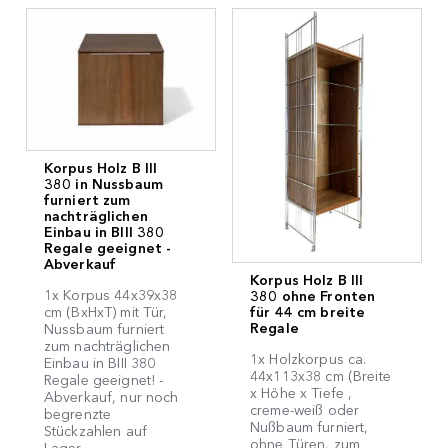
Korpus Holz B III
380 in Nussbaum
furniert zum
nachträglichen
Einbau in BIII 380
Regale geeignet -
Abverkauf
Korpus Holz B III
1x Korpus 44x39x38
380 ohne Fronten
für 44 cm breite
cm (BxHxT) mit Tür,
Regale
Nussbaum furniert
zum nachträglichen
1x Holzkorpus ca.
Einbau in BIII 380
44x113x38 cm (Breite
Regale geeignet! -
x Höhe x Tiefe ,
Abverkauf, nur noch
creme-weiß oder
begrenzte
Nußbaum furniert,
Stückzahlen auf
ohne Türen, zum