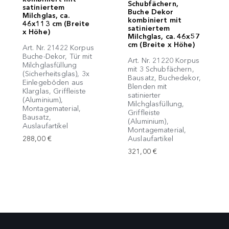
Schubfächern,
satiniertem
Buche Dekor
Milchglas, ca.
kombiniert mit
46x113 cm (Breite
satiniertem
x Höhe)
Milchglas, ca. 46x57
cm (Breite x Höhe)
Art. Nr. 21422 Korpus
Buche-Dekor, Tür mit
Art. Nr. 21220 Korpus
Milchglasfüllung
mit 3 Schubfächern,
(Sicherheitsglas), 3x
Bausatz, Buchedekor,
Einlegeböden aus
Blenden mit
Klarglas, Griffleiste
satinierter
(Aluminium),
Milchglasfüllung,
Montagematerial,
Griffleiste
Bausatz,
(Aluminium),
Auslaufartikel
Montagematerial,
Auslaufartikel
288,00 €
321,00 €