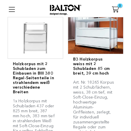
0
B3 Holzkorpus
Holzkorpus mit 2
weiss mit 2
Schubladen zum
Schubladen 85 cm
Einbauen in BIII 380
breit, 39 cm hoch
Regal-Seitenteile in
Art. Nr. 18265 Korpus
strahlendem weiß
verschiedene
mit 2 Schubfächern,
Breiten
weiss, 38 cm tief, mit
Soft-Close-Einzug,
1x Holzkorpus mit
hochwertige
Schubladen 437 oder
Aluminium-
825 mm breit, 387
Griffleisten, zerlegt,
mm hoch, 383 mm tief
für individuell
in strahlendem Weiß
zusammengestellte
mit Soft-Close-Einzug
Regale oder zum
für sanftes Schließen