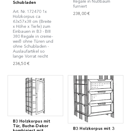
Regale in Nußbaum
Schubladen
furniert
Art. Nr. 172470 1x
238,00 €
Holzkorpus ca
63x57x38 cm (Breite
x Höhe x Tiefe) zum
Einbauen in B3 - BIII
380 Regale in creme-
weiß ohne Türen und
ohne Schubladen -
Auslaufartikel so
lange Vorrat reicht
236,50 €
B3 Holzkorpus mit
Tür, Buche-Dekor
B3 Holzkorpus mit 3
kombiniert mit