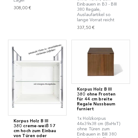
Lager
Einbauen in B3 - BIII
308,00 €
380 Regale,
Auslaufartikel so
lange Vorrat reicht
337,50 €
Korpus Holz B III
380 ohne Fronten
für 44 cm breite
Regale Nussbaum
furniert
1x Holzkorpus
Korpus Holz B III
44x39x38 cm (BxHxT)
380 creme-weiß 57
ohne Türen zum
cm hoch zum Einbau
Einbauen in BIII 380
von Türen oder