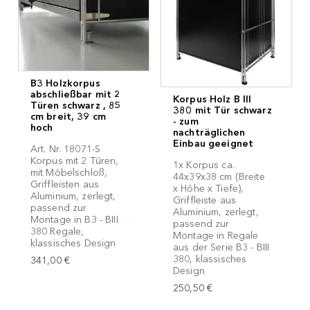
B3 Holzkorpus
abschließbar mit 2
Korpus Holz B III
Türen schwarz , 85
380 mit Tür schwarz
cm breit, 39 cm
- zum
hoch
nachträglichen
Einbau geeignet
Art. Nr. 18071-S
Korpus mit 2 Türen,
1x Korpus ca.
mit Möbelschloß,
44x39x38 cm (Breite
Griffleisten aus
x Höhe x Tiefe),
Aluminium, zerlegt,
Griffleiste aus
passend zur
Aluminium, zerlegt,
Montage in B3 - BIII
passend zur
380 Regale,
Montage in Regale
klassisches Design
aus der Serie B3 - BIII
380, klassisches
341,00 €
Design
250,50 €