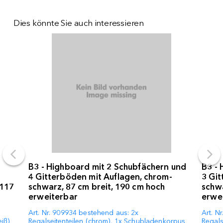
Dies könnte Sie auch interessieren
B3 - Highboard mit 2 Schubfächern und
B3 - 
4 Gitterböden mit Auflagen, chrom-
3 Git
 117
schwarz, 87 cm breit, 190 cm hoch
schwa
erweiterbar
erwe
Art. Nr. 909934 bestehend aus: 2x
Art. N
iß)
Regalseitenteilen (chrom), 1x Schubladenkorpus
Regals