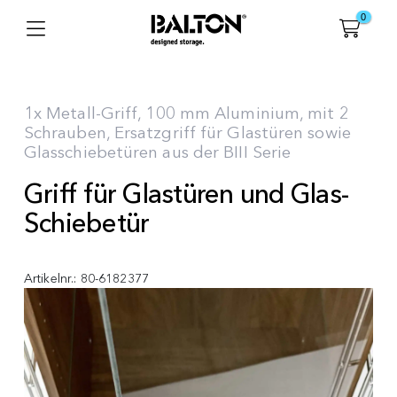
0
1x Metall-Griff, 100 mm Aluminium, mit 2
Schrauben, Ersatzgriff für Glastüren sowie
Glasschiebetüren aus der BIII Serie
Griff für Glastüren und Glas-
Schiebetür
Artikelnr.:
80-6182377