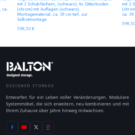
mit 2 Schubfächern, (schwarz), 4x Gitterboden
mit 2 
 ca.
(chrom) mit Auflagen (schwarz),
(chrom
Montagematerial, ca. 38 cm tief, zur
ca. 38
Selbstmontage
598,50
598,50 €
DESIGNED STORAGE
Entworfen für ein Leben voller Veränderungen. Modulare
Systemmöbel, die sich erweitern, neu kombinieren und mit
Ihrem Zuhause über Jahre hinweg mitwachsen.