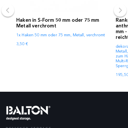
Haken in S-Form 50 mm oder 75 mm
Rank
Metall verchromt
anthr
mm - 
1x Haken 50 mm oder 75 mm, Metall, verchromt
reich
3,50 €
dekora
Metall
zum H
Multi-
Sperrg
195,50