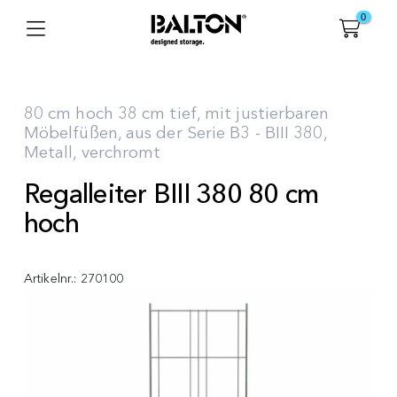
0
80 cm hoch 38 cm tief, mit justierbaren
Möbelfüßen, aus der Serie B3 - BIII 380,
Metall, verchromt
Regalleiter BIII 380 80 cm
hoch
Artikelnr.:
270100