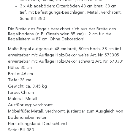
3 x Ablageböden: Gitterböden 48 cm breit, 38 cm
tief, mit Befestigungs-Beschlägen, Metall, verchromt,
Serie BIII 380
Die Breite des Regals berechnet sich aus der Breite des
Regalbodens (z. B. Gitterboden 85 cm) + 2 cm für die
Regalleitern = 87 cm. Ohne Dekoration!
Maße Regal aufgebaut:
48 cm breit, 80cm hoch, 38 cm tief
erweiterbar mit:
Auflage Holz-Dekor weiss Art. Nr. 573305
erweiterbar mit:
Auflage Holz-Dekor schwarz Art. Nr. 573301
Höhe:
80 cm
Breite:
46 cm
Tiefe:
38 cm
Gewicht:
ca. 8,45 kg
Farbe:
Chrom
Material:
Metall
Ausführung:
verchromt
Möbelfüße:
Metall, verchromt, justierbar zum Ausgleich von
Bodenunebenheiten
Herstellungsland:
Deutschland
Serie:
BIII 380