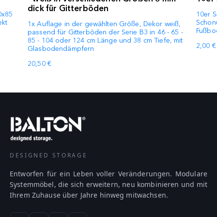
dick für Gitterböden
0x85
10er S
ekt
Schonu
1x Auflage in der gewählten Größe, Dekor weiß,
Fußbo
passend für Gitterböden der Serie B3 in 46 - 65 -
85 - 104 oder 124 cm Länge und 38 cm Tiefe, mit
2,00 €
Glasbodendämpfern
20,50 €
DESIGNED STORAGE
Entworfen für ein Leben voller Veränderungen. Modulare
Systemmöbel, die sich erweitern, neu kombinieren und mit
Ihrem Zuhause über Jahre hinweg mitwachsen.