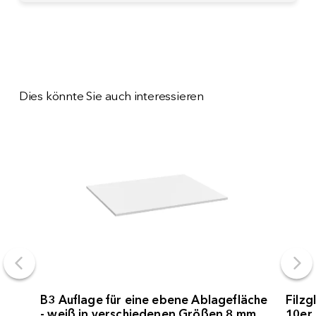
Dies könnte Sie auch interessieren
B3 Auflage für eine ebene Ablagefläche
Filzg
- weiß in verschiedenen Größen 8 mm
10er