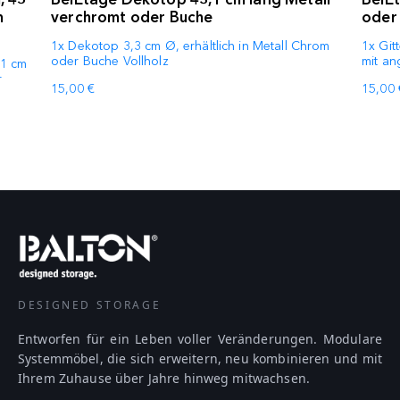
m
verchromt oder Buche
oder 
1x Dekotop 3,3 cm Ø, erhältlich in Metall Chrom
1x Git
oder Buche Vollholz
mit an
61 cm
r
15,00 €
15,00 
DESIGNED STORAGE
Entworfen für ein Leben voller Veränderungen. Modulare
Systemmöbel, die sich erweitern, neu kombinieren und mit
Ihrem Zuhause über Jahre hinweg mitwachsen.