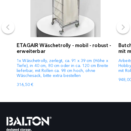
ETAGAIR Wäschetrolly - mobil - robust -
Butch
erweiterbar
mit m
1x Wäschetrolly, zerlegt, ca. 91 x 39 cm (Höhe x
Arbeit
Tiefe), in 40 cm, 80 cm oder in ca. 120 cm Breite
Hobby-
lieferbar, mit Rollen ca. 98 cm hoch, ohne
mit Rol
Wäschesack, bitte extra bestellen
948,00
316,50 €