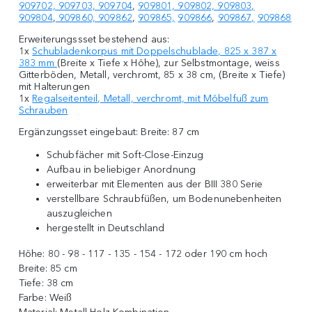
909702, 909703, 909704
,
909801, 909802, 909803,
909804
,
909860,
909862
,
909865,
909866
,
909867,
909868
Erweiterungssset bestehend aus:
1x
Schubladenkorpus mit Doppelschublade, 825 x 387 x
383 mm
(Breite x Tiefe x Höhe), zur Selbstmontage, weiss
Gitterböden, Metall, verchromt, 85 x 38 cm, (Breite x Tiefe)
mit Halterungen
1x
Regalseitenteil, Metall, verchromt, mit Möbelfuß zum
Schrauben
Ergänzungsset eingebaut: Breite: 87 cm
Schubfächer mit Soft-Close-Einzug
Aufbau in beliebiger Anordnung
erweiterbar mit Elementen aus der BIII 380 Serie
verstellbare Schraubfüßen, um Bodenunebenheiten
auszugleichen
hergestellt in Deutschland
Höhe:
80 - 98 - 117 - 135 - 154 - 172 oder 190 cm hoch
Breite:
85 cm
Tiefe:
38 cm
Farbe:
Weiß