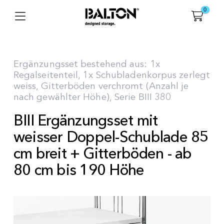
0
Ergänzungsset bestehend aus: 1x
Regalseitenteil, 1x Schubladenkorpus zerlegt
weiss, Gitterböden verchromt (Anzahl je
nach gewählter Höhe), Serie BIII 380
BIII Ergänzungsset mit
weisser Doppel-Schublade 85
cm breit + Gitterböden - ab
80 cm bis 190 Höhe