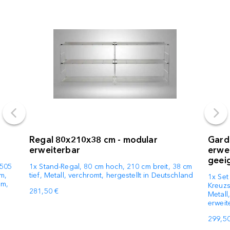
Regal 80x210x38 cm - modular
Gard
erweiterbar
erwe
geei
 505
1x Stand-Regal, 80 cm hoch, 210 cm breit, 38 cm
m,
tief, Metall, verchromt, hergestellt in Deutschland
1x Set
mm,
Kreuzs
281,50 €
Metall
erweit
299,50