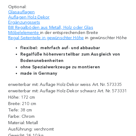
Optional:
Glasauflagen
Auflagen Holz-Dekor
Ergänzungssets
BIII Regalböden aus Metall, Holz oder Glas
Möbelelemente
in der entsprechenden Breite
Regal-Seitenteile in gewünschter Höhe
in gewünschter Höhe
flexibel: mehrfach auf- und abbaubar
Regalfüße höhenverstellbar zum Ausgleich von
Bodenunebenheiten
ohne Spezialwerkzeuge zu montieren
made in Germany
erweiterbar mit:
Auflage Holz-Dekor weiss Art. Nr. 573335
erweiterbar mit:
Auflage Holz-Dekor schwarz Art. Nr. 573331
Höhe:
172 cm
Breite:
210 cm
Tiefe:
38 cm
Farbe:
Chrom
Material:
Metall
Ausführung:
verchromt
Gewicht:
26,10 kg