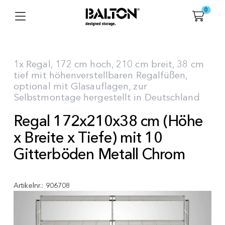
0
1x Regal, 172 cm hoch, 210 cm breit, 38 cm
tief mit höhenverstellbaren Regalfüßen,
optional mit Glasauflagen, zur
Selbstmontage hergestellt in Deutschland
Regal 172x210x38 cm (Höhe
x Breite x Tiefe) mit 10
Gitterböden Metall Chrom
Artikelnr.:
906708