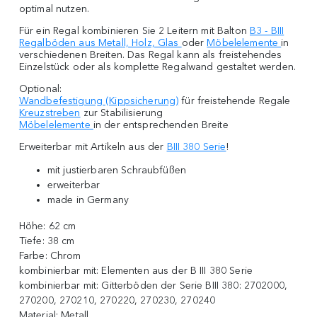
optimal nutzen.
Für ein Regal kombinieren Sie 2 Leitern mit Balton
B3 - BIII
Regalböden aus Metall, Holz, Glas
oder
Möbelelemente
in
verschiedenen Breiten. Das Regal kann als freistehendes
Einzelstück oder als komplette Regalwand gestaltet werden.
Optional:
Wandbefestigung (Kippsicherung)
für freistehende Regale
Kreuzstreben
zur Stabilisierung
Möbelelemente
in der entsprechenden Breite
Erweiterbar mit Artikeln aus der
BIII 380 Serie
!
mit justierbaren Schraubfüßen
erweiterbar
made in Germany
Höhe:
62 cm
Tiefe:
38 cm
Farbe:
Chrom
kombinierbar mit:
Elementen aus der B III 380 Serie
kombinierbar mit: Gitterböden der Serie BIII 380: 2702000,
270200, 270210, 270220, 270230, 270240
Material:
Metall