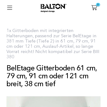
0
1x Gitterboden mit integrierten
Halterungen, passend zur Serie BelEtage in
381 mm Tiefe (Tiefe 2) in 61 cm, 79 cm, 91
cm oder 121 cm, Auslauf-Artikel, so lange
Vorrat reicht! Nicht kompatibel zur Serie BIII
380
BelEtage Gitterboden 61 cm,
79 cm, 91 cm oder 121 cm
breit, 38 cm tief