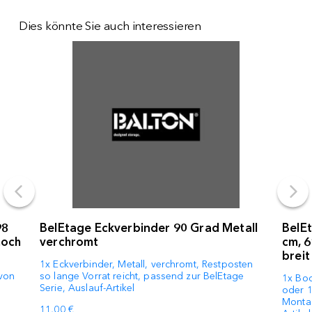
Dies könnte Sie auch interessieren
98
BelEtage Eckverbinder 90 Grad Metall
BelE
hoch
verchromt
cm, 6
breit
1x Eckverbinder, Metall, verchromt, Restposten
 von
so lange Vorrat reicht, passend zur BelEtage
1x Bod
Serie, Auslauf-Artikel
oder 1
Montag
11,00 €