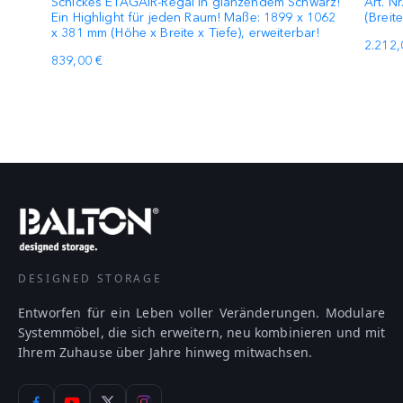
Schickes ETAGAIR-Regal in glänzendem Schwarz!
Art. N
Ein Highlight für jeden Raum! Maße: 1899 x 1062
(Breit
x 381 mm (Höhe x Breite x Tiefe), erweiterbar!
2.212,
839,00 €
DESIGNED STORAGE
Entworfen für ein Leben voller Veränderungen. Modulare
Systemmöbel, die sich erweitern, neu kombinieren und mit
Ihrem Zuhause über Jahre hinweg mitwachsen.