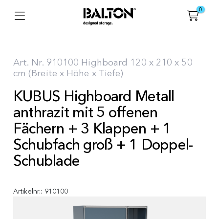
0
Art. Nr. 910100 Highboard 120 x 210 x 50
cm (Breite x Höhe x Tiefe)
KUBUS Highboard Metall
anthrazit mit 5 offenen
Fächern + 3 Klappen + 1
Schubfach groß + 1 Doppel-
Schublade
Artikelnr.:
910100