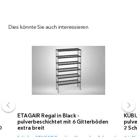
Dies könnte Sie auch interessieren
ETAGAIR Regal in Black -
KUBUS
pulverbeschichtet mit 6 Gitterböden
pulve
0
extra breit
2 Sc