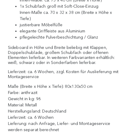
Innen-Maße: ca. 73 x 40 cm (Breite x Höhe)
1x Schubfach groß mit Soft-Close-Einzug
Innen-Maße ca. 70 x 32 x 38 cm (Breite x Höhe x
Tiefe)
justierbare Möbelfüße
elegante Griffleiste aus Aluminium
pflegeleichte Pulverbeschichtung / Glanz
Sideboard in Höhe und Breite beliebig mit Klappen,
Doppelschublade, großem Schubfach oder offenen
Elementen lieferbar. In weiteren Farbvarianten erhältlich:
weiß, schwarz oder in Sonderfarben lieferbar.
Lieferzeit: ca. 6 Wochen, zzgl. Kosten für Auslieferung mit
Montageservice
Maße (Breite x Höhe x Tiefe):
80x130x50 cm
Farbe:
anthrazit
Gewicht in kg:
96
Material:
Metall
Herstellungsland:
Deutschland
Lieferzeit:
ca. 6 Wochen
Lieferung:
nach Anfrage, Liefer- und Montageservice
werden separat berechnet