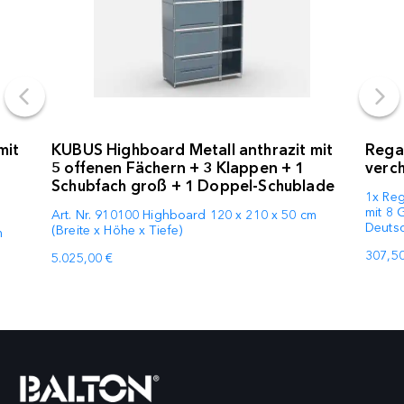
mit
KUBUS Highboard Metall anthrazit mit
Rega
5 offenen Fächern + 3 Klappen + 1
verc
Schubfach groß + 1 Doppel-Schublade
1x Reg
mit 8 
Art. Nr. 910100 Highboard 120 x 210 x 50 cm
Deuts
(Breite x Höhe x Tiefe)
m
307,50
5.025,00 €