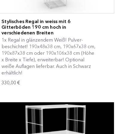
Stylisches Regal in weiss mit 6
Gitterböden 190 cm hoch in
verschiedenen Breiten
1x Regal in glänzendem Weiß! Pulver-
beschichtet! 190x48x38 cm, 190x67x38 cm,
190x87x38 cm oder 190x106x38 cm (Höhe
x Breite x Tiefe), erweiterbar! Optional
weiße Auflagen lieferbar. Auch in Schwarz
erhältlich!
330,00 €