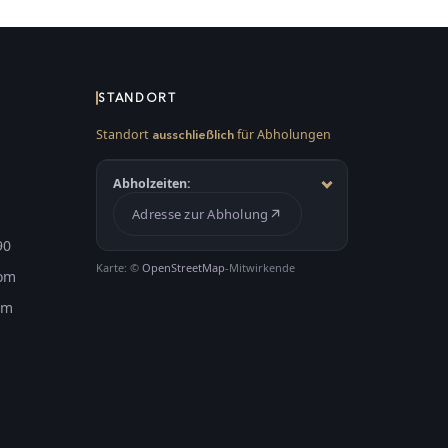
STANDORT
Standort
für Abholungen
ausschließlich
Abholzeiten:
Adresse zur Abholung
90
Karte: ©
OpenStreetMap
-Mitwirkende
com
om