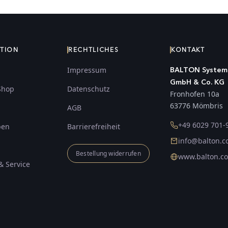
ATION
RECHTLICHES
KONTAKT
Impressum
BALTON System
GmbH & Co. KG
Shop
Datenschutz
Fronhofen 10a
63776 Mömbris
AGB
+49 6029 701-
ben
Barrierefreiheit
info@balton.
Bestellung widerrufen
www.balton.c
& Service