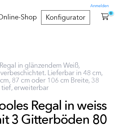
Anmelden
0
Online-Shop
Konfigurator
 Regal in glänzendem Weiß,
verbeschichtet. Lieferbar in 48 cm,
cm, 87 cm oder 106 cm Breite, 38
tief, erweiterbar
ooles Regal in weiss
it 3 Gitterböden 80