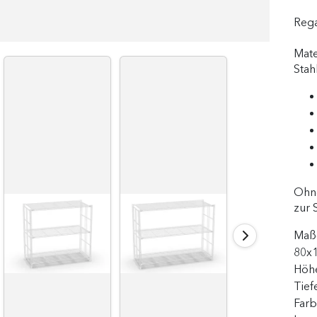
Rega
Mate
Stah
Ohne
zur 
Maß
80x1
Höh
Tief
Far