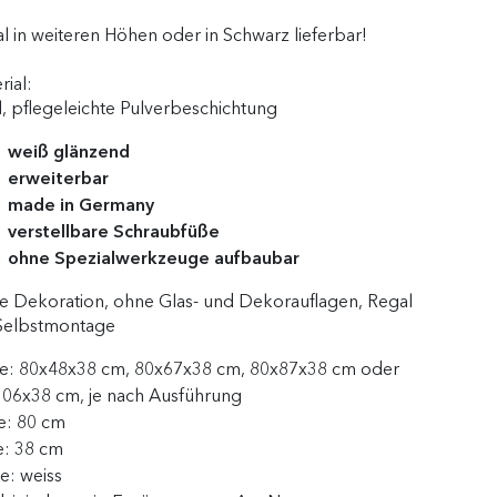
l in weiteren Höhen oder in Schwarz lieferbar!
rial:
l, pflegeleichte Pulverbeschichtung
weiß glänzend
erweiterbar
made in Germany
verstellbare Schraubfüße
ohne Spezialwerkzeuge aufbaubar
 Dekoration, ohne Glas- und Dekorauflagen, Regal
Selbstmontage
e:
80x48x38 cm, 80x67x38 cm, 80x87x38 cm oder
06x38 cm, je nach Ausführung
e:
80 cm
e:
38 cm
be:
weiss