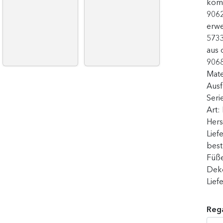
komb
906
erwe
5733
aus 
9068
Mate
Aus
Seri
Art:
Hers
Lief
best
Füße
Deko
Lief
Rega