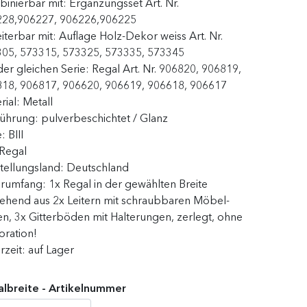
inierbar mit:
Ergänzungsset Art. Nr.
228,906227, 906226,906225
iterbar mit:
Auflage Holz-Dekor weiss Art. Nr.
05, 573315, 573325, 573335, 573345
der gleichen Serie:
Regal Art. Nr. 906820, 906819,
18, 906817, 906620, 906619, 906618, 906617
rial:
Metall
führung:
pulverbeschichtet / Glanz
e:
BIII
Regal
tellungsland:
Deutschland
erumfang:
1x Regal in der gewählten Breite
ehend aus 2x Leitern mit schraubbaren Möbel-
n, 3x Gitterböden mit Halterungen, zerlegt, ohne
ration!
erzeit:
auf Lager
lbreite - Artikelnummer