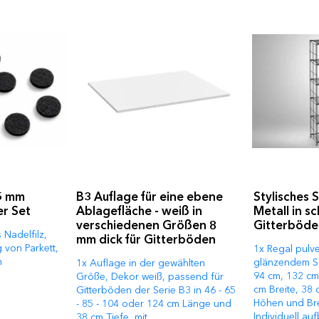
15 mm
B3 Auflage für eine ebene
Stylisches 
er Set
Ablagefläche - weiß in
Metall in s
verschiedenen Größen 8
Gitterböde
s Nadelfilz,
mm dick für Gitterböden
 von Parkett,
1x Regal pulve
n
glänzendem Sc
1x Auflage in der gewählten
94 cm, 132 cm
Größe, Dekor weiß, passend für
cm Breite, 38 c
Gitterböden der Serie B3 in 46 - 65
Höhen und Brei
- 85 - 104 oder 124 cm Länge und
Individuell au
38 cm Tiefe, mit