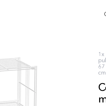
1x
pul
67 
cm 
C
m