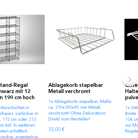
Stand-Regal
Ablagekorb stapelbar
Gitt
chwarz mit 12
Metall verchromt
Halt
n 190 cm hoch
pulv
1x Ablagekorb stapelbar, Maße:
ca. 330x380x85 mm Metall,
rbeschichtet in
1x Git
verchromt! Ohne Dekoration!
hwarz. Lieferbar in
Breite
Direkt vom Hersteller!
, 172 cm oder 210
104 cm
m tief. In weiteren
zur Mo
33,00 €
ten erhältlich.
Regal
fbaubar, erweiterbar