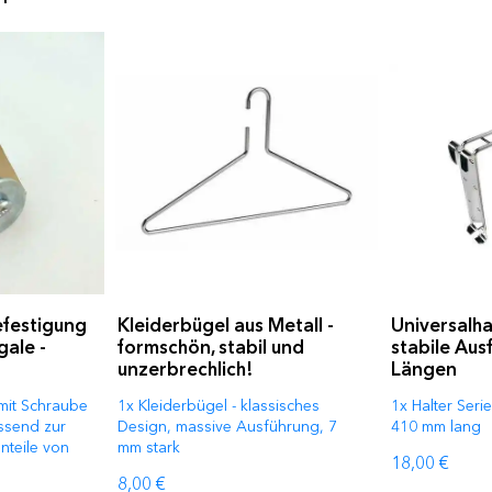
festigung
Kleiderbügel aus Metall -
Universalha
gale -
formschön, stabil und
stabile Aus
unzerbrechlich!
Längen
mit Schraube
1x Kleiderbügel - klassisches
1x Halter Ser
ssend zur
Design, massive Ausführung, 7
410 mm lang
nteile von
mm stark
18,00 €
8,00 €