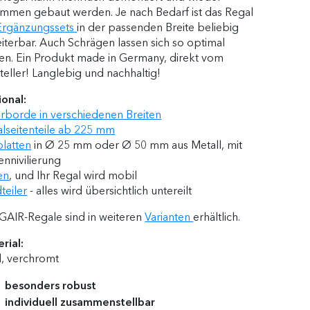
mmen gebaut werden. Je nach Bedarf ist das Regal
Ergänzungssets
in der passenden Breite beliebig
iterbar. Auch Schrägen lassen sich so optimal
en. Ein Produkt made in Germany, direkt vom
teller! Langlebig und nachhaltig!
onal:
erborde in verschiedenen Breiten
lseitenteile ab 225 mm
latten
in Ø 25 mm oder Ø 50 mm aus Metall, mit
nnivilierung
en
, und Ihr Regal wird mobil
teiler
- alles wird übersichtlich untereilt
AIR-Regale sind in weiteren
Varianten
erhältlich.
rial:
l, verchromt
besonders robust
individuell zusammenstellbar