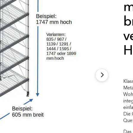
m
b
v
H
Klas
Meta
Wohn
inte
einf
Die 
Quer
Das 