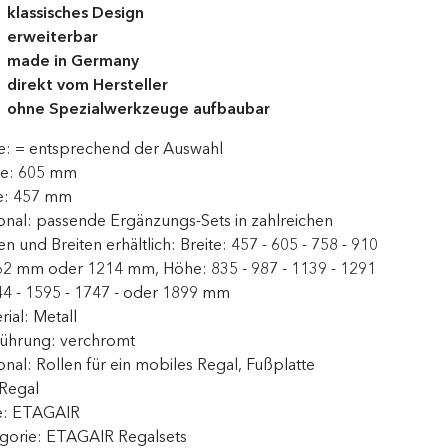
klassisches Design
erweiterbar
made in Germany
direkt vom Hersteller
ohne Spezialwerkzeuge aufbaubar
e:
= entsprechend der Auswahl
te:
605 mm
e:
457 mm
onal:
passende Ergänzungs-Sets in zahlreichen
n und Breiten erhältlich: Breite: 457 - 605 - 758 - 910
62 mm oder 1214 mm, Höhe: 835 - 987 - 1139 - 1291
44 - 1595 - 1747 - oder 1899 mm
rial:
Metall
führung:
verchromt
onal:
Rollen für ein mobiles Regal, Fußplatte
Regal
e:
ETAGAIR
gorie:
ETAGAIR Regalsets