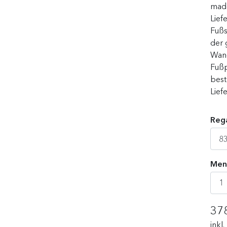
made
Lief
Fußs
der 
Wand
Fußp
best
Lief
Rega
Men
37
inkl