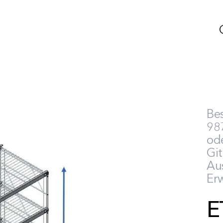
Bes
987
ode
Gi
Au
Erw
E