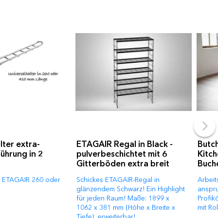
lter extra-
ETAGAIR Regal in Black -
Butch
führung in 2
pulverbeschichtet mit 6
Kitch
Gitterböden extra breit
Buche
ie ETAGAIR 260 oder
Schickes ETAGAIR-Regal in
Arbeit
glänzendem Schwarz! Ein Highlight
anspr
für jeden Raum! Maße: 1899 x
Profik
1062 x 381 mm (Höhe x Breite x
mit Rol
Tiefe), erweiterbar!