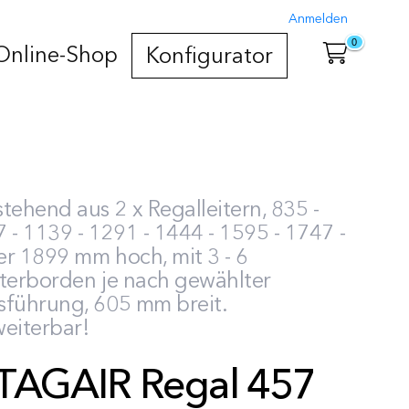
Anmelden
0
Online-Shop
Konfigurator
tehend aus 2 x Regalleitern, 835 -
 - 1139 - 1291 - 1444 - 1595 - 1747 -
r 1899 mm hoch, mit 3 - 6
tterborden je nach gewählter
sführung, 605 mm breit.
eiterbar!
TAGAIR Regal 457