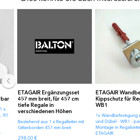
ETAGAIR Ergänzungsset
ETAGAIR Wandbe
rbar
457 mm breit, für 457 cm
Kippschutz für Re
tiefe Regale in
WB1
1 x
verschiedenen Höhen
, 80
1x Wandbefestigung 
und Dübel - WB1 - pa
Bestehend aus 1 x Regalleiter mit
Montage in Regalseite
Gitterborden 457 mm breit
e
ETAGAIR
298,00 €