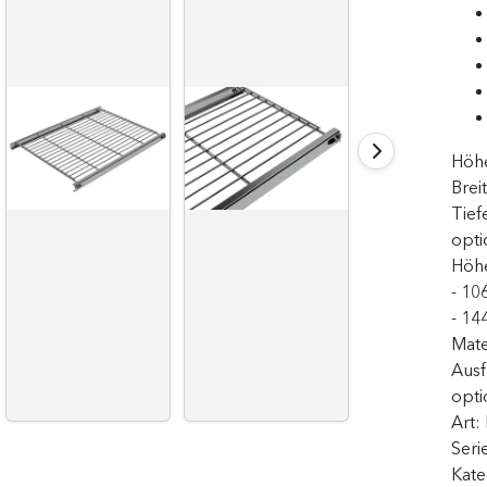
Höh
Brei
Tief
opti
Höhe
- 10
- 14
Mate
Aus
opti
Art:
Seri
Kate