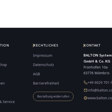
ATION
RECHTLICHES
KONTAKT
Impressum
BALTON System
GmbH & Co. KG
Shop
Datenschutz
Fronhofen 10a
63776 Mömbris
AGB
+49 6029 701-
ben
Barrierefreiheit
info@balton.
Bestellung widerrufen
www.balton.c
& Service