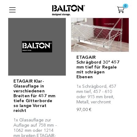
0
ETAGAIR
Schrägbord 30° 457
mm tief für Regale
mit schrägen
Ebenen
ETAGAIR Klar-
Glasauflage in
1x Schrägbord, 457
verschiedenen
mm tief, 457 - 610
Breiten für 457 mm
oder 915 mm breit,
tiefe Gitterborde
Metall, verchromt
so lange Vorrat
97,00 €
reicht
1x Glasauflage zur
Auflage auf 758 mm -
1062 mm oder 1214
mm breiten ETAGAIR-