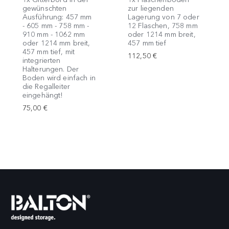
gewünschten
zur liegenden
Ausführung: 457 mm
Lagerung von 7 oder
- 605 mm - 758 mm -
12 Flaschen, 758 mm
910 mm - 1062 mm
oder 1214 mm breit,
oder 1214 mm breit,
457 mm tief
457 mm tief, mit
112,50 €
integrierten
Halterungen. Der
Boden wird einfach in
die Regalleiter
eingehängt!
75,00 €