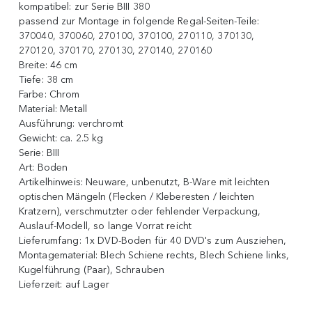
kompatibel:
zur Serie BIII 380
passend zur Montage in folgende Regal-Seiten-Teile:
370040, 370060, 270100, 370100, 270110, 370130,
270120, 370170, 270130, 270140, 270160
Breite:
46 cm
Tiefe:
38 cm
Farbe:
Chrom
Material:
Metall
Ausführung:
verchromt
Gewicht:
ca. 2.5 kg
Serie:
BIII
Art:
Boden
Artikelhinweis:
Neuware, unbenutzt, B-Ware mit leichten
optischen Mängeln (Flecken / Kleberesten / leichten
Kratzern), verschmutzter oder fehlender Verpackung,
Auslauf-Modell, so lange Vorrat reicht
Lieferumfang:
1x DVD-Boden für 40 DVD's zum Ausziehen,
Montagematerial: Blech Schiene rechts, Blech Schiene links,
Kugelführung (Paar), Schrauben
Lieferzeit:
auf Lager