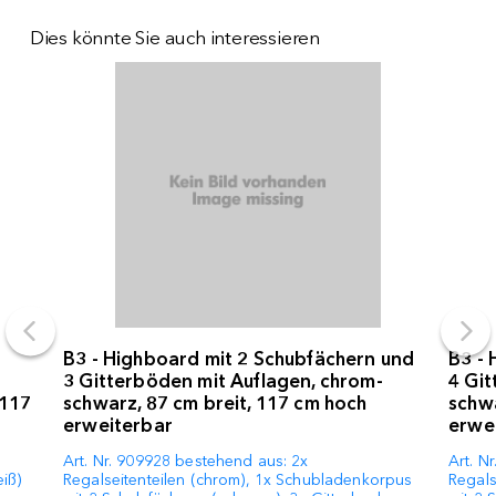
Dies könnte Sie auch interessieren
B3 - Highboard mit 2 Schubfächern und
B3 - 
3 Gitterböden mit Auflagen, chrom-
4 Git
 117
schwarz, 87 cm breit, 117 cm hoch
schwa
erweiterbar
erwe
Art. Nr. 909928 bestehend aus: 2x
Art. N
iß)
Regalseitenteilen (chrom), 1x Schubladenkorpus
Regals