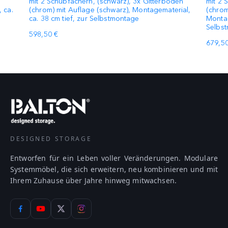
mit 2 Schubfächern, (schwarz), 3x Gitterboden
mit 2 
 ca.
(chrom) mit Auflage (schwarz), Montagematerial,
(chrom
ca. 38 cm tief, zur Selbstmontage
Montag
Selbs
598,50 €
679,50
DESIGNED STORAGE
Entworfen für ein Leben voller Veränderungen. Modulare
Systemmöbel, die sich erweitern, neu kombinieren und mit
Ihrem Zuhause über Jahre hinweg mitwachsen.