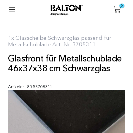
0
1x Glasscheibe Schwarzglas passend für
Metallschublade Art. Nr. 3708311
Glasfront für Metallschublade
46x37x38 cm Schwarzglas
Artikelnr.:
80-53708311