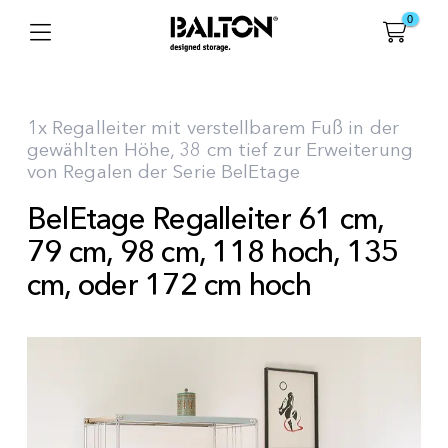
0
1x Regalleiter mit verstellbarem Fuß in der
gewählten Höhe, 38 cm tief zur Erweiterung
von Regalen der Serie BelEtage
BelEtage Regalleiter 61 cm,
79 cm, 98 cm, 118 hoch, 135
cm, oder 172 cm hoch