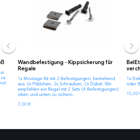
eß
Wandbefestigung - Kippsicherung für
BelE
Regale
verc
aus
 ca.
1x Montage-Kit mit 2 Befestigungen, bestehend
1x Dek
and
aus 2x Plättchen, 2x Schrauben, 2x Dübel. Wir
oder B
empfehlen ein Regal mit 2 Sets (4 Befestigungen)
15,00 
oben und unten zu sichern.
7,00 €