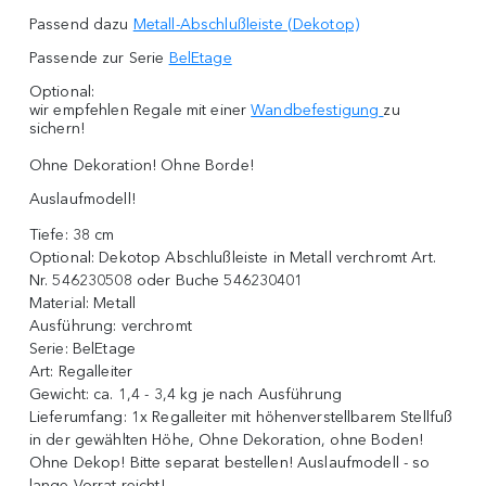
Passend dazu
Metall-Abschlußleiste (Dekotop)
Passende zur Serie
BelEtage
Optional:
wir empfehlen Regale mit einer
Wandbefestigung
zu
sichern!
Ohne Dekoration! Ohne Borde!
Auslaufmodell!
Tiefe:
38 cm
Optional:
Dekotop Abschlußleiste in Metall verchromt Art.
Nr. 546230508 oder Buche 546230401
Material:
Metall
Ausführung:
verchromt
Serie:
BelEtage
Art:
Regalleiter
Gewicht:
ca. 1,4 - 3,4 kg je nach Ausführung
Lieferumfang:
1x Regalleiter mit höhenverstellbarem Stellfuß
in der gewählten Höhe, Ohne Dekoration, ohne Boden!
Ohne Dekop! Bitte separat bestellen! Auslaufmodell - so
lange Vorrat reicht!