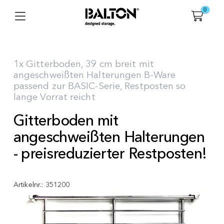
0
1x Gitterboden, 39 cm breit mit
angeschweißten Halterungen B-Ware
passend zur BASIC-Serie, Restposten so
lange Vorrat reicht
Gitterboden mit
angeschweißten Halterungen
- preisreduzierter Restposten!
Artikelnr.:
351200