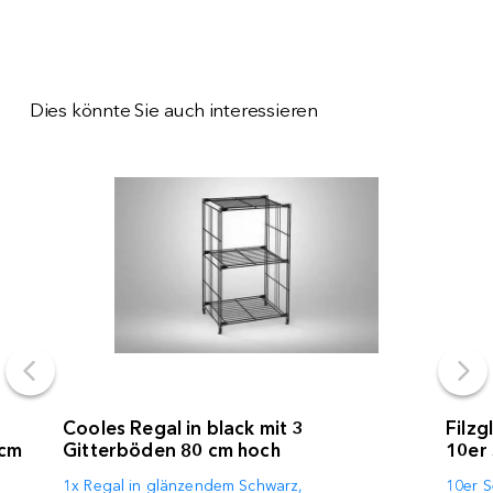
Dies könnte Sie auch interessieren
Cooles Regal in black mit 3
Filzg
 cm
Gitterböden 80 cm hoch
10er
1x Regal in glänzendem Schwarz,
10er S