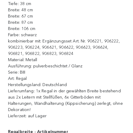
Tiefe:
38 cm
Breite:
48 cm
Breite:
67 cm
Breite:
87 cm
Breite:
106 cm
Farbe:
schwarz
kombinierbar mit:
Ergänzungsset Art. Nr. 906221, 906222,
906223, 906224, 906621, 906622, 906623, 906624,
906821, 906822, 906823, 906824
Material:
Metall
Ausführung:
pulverbeschichtet / Glanz
Serie:
BIII
Art:
Regal
Herstellungsland:
Deutschland
Lieferumfang:
1x Regal in der gewählten Breite bestehend
aus 2x Leitern mit Stellfüßen, 6x Gitterböden mit
Halterungen, Wandhalterung (Kippsicherung) zerlegt, ohne
Dekoration!
Lieferzeit:
auf Lager
Regalbreite - Artikelnummer