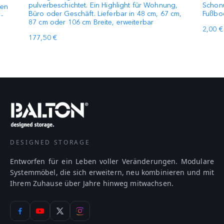
pulverbeschichtet. Ein Highlight für Wohnung,
Schonu
den
Büro oder Geschäft. Lieferbar in 48 cm, 67 cm,
Fußbo
-
87 cm oder 106 cm Breite, erweiterbar
2,00 €
177,50 €
DESIGNED STORAGE
Entworfen für ein Leben voller Veränderungen. Modulare
Systemmöbel, die sich erweitern, neu kombinieren und mit
Ihrem Zuhause über Jahre hinweg mitwachsen.