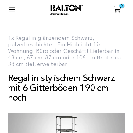
0
1x Regal in glänzendem Schwarz,
pulverbeschichtet. Ein Highlight für
Wohnung, Büro oder Geschäft! Lieferbar in
48 cm, 67 cm, 87 cm oder 106 cm Breite, ca.
38 cm tief, erweiterbar
Regal in stylischem Schwarz
mit 6 Gitterböden 190 cm
hoch