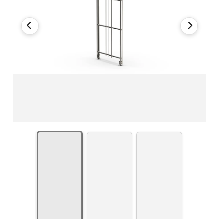
Modellbeispiel: Art. Nr. 908001 - 80x48x25 cm (Höhe x
Breite x Tiefe)