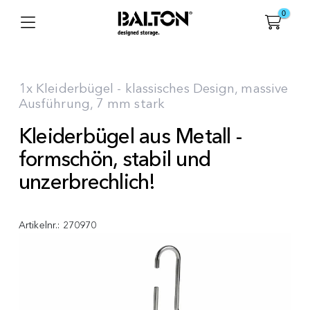
0
1x Kleiderbügel - klassisches Design, massive
Ausführung, 7 mm stark
Kleiderbügel aus Metall -
formschön, stabil und
unzerbrechlich!
Artikelnr.:
270970