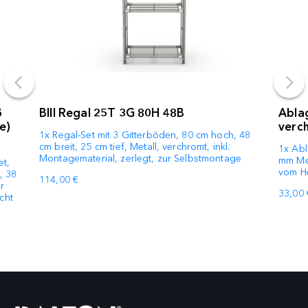
ß
BIII Regal 25T 3G 80H 48B
Abla
e)
verc
1x Regal-Set mit 3 Gitterböden, 80 cm hoch, 48
cm breit, 25 cm tief, Metall, verchromt, inkl.
1x Abl
Montagematerial, zerlegt, zur Selbstmontage
mm Met
et,
vom He
, 38
114,00 €
r
33,00 
cht