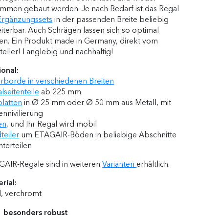
mmen gebaut werden. Je nach Bedarf ist das Regal
Ergänzungssets
in der passenden Breite beliebig
iterbar. Auch Schrägen lassen sich so optimal
en. Ein Produkt made in Germany, direkt vom
teller! Langlebig und nachhaltig!
onal:
erborde in verschiedenen Breiten
lseitenteile
ab 225 mm
latten
in Ø 25 mm oder Ø 50 mm aus Metall, mit
nnivilierung
en
, und Ihr Regal wird mobil
teiler
um ETAGAIR-Böden in beliebige Abschnitte
nterteilen
AIR-Regale sind in weiteren
Varianten
erhältlich.
rial:
l, verchromt
besonders robust