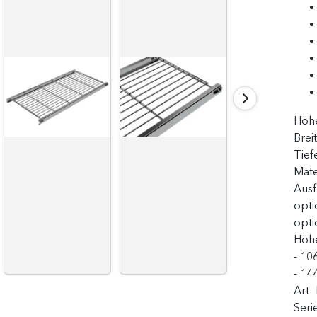
Höh
Brei
Tief
Mate
Aus
opti
opti
Höhe
- 10
- 14
Art:
Seri