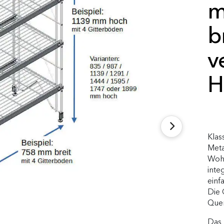
m
b
v
H
Klas
Meta
Wohn
inte
einf
Die 
Quer
Das 