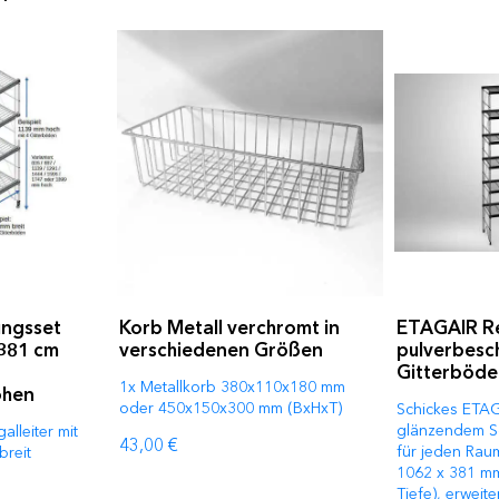
ngsset
Korb Metall verchromt in
ETAGAIR Reg
 381 cm
verschiedenen Größen
pulverbesch
Gitterböden
1x Metallkorb 380x110x180 mm
öhen
oder 450x150x300 mm (BxHxT)
Schickes ETAG
glänzendem Sc
lleiter mit
43,00 €
für jeden Rau
breit
1062 x 381 mm
Tiefe), erweite