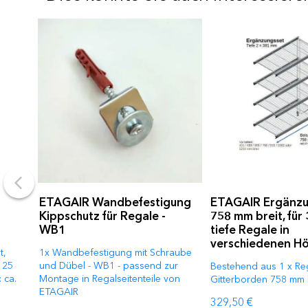
ETAGAIR Wandbefestigung
ETAGAIR Ergänzu
Kippschutz für Regale -
758 mm breit, für
WB1
tiefe Regale in
verschiedenen H
t,
1x Wandbefestigung mit Schraube
125
und Dübel - WB1 - passend zur
Bestehend aus 1 x Rega
 ca.
Montage in Regalseitenteile von
Gitterborden 758 mm 
ETAGAIR
329,50 €