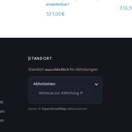
erweiterbar!
316,5
531,00 €
STANDORT
Standort
für Abholungen
ausschließlich
Abholzeiten:
Adresse zur Abholung
90
Karte: ©
OpenStreetMap
-Mitwirkende
com
om