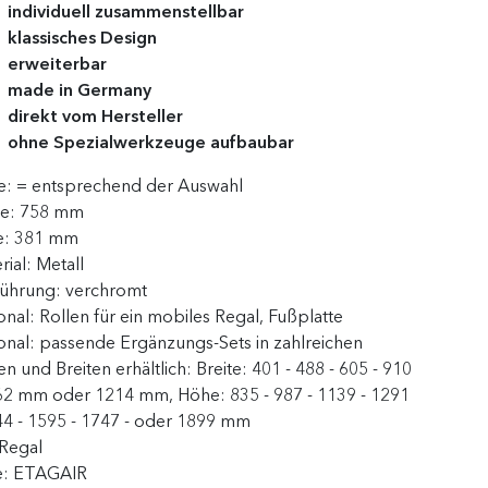
individuell zusammenstellbar
klassisches Design
erweiterbar
made in Germany
direkt vom Hersteller
ohne Spezialwerkzeuge aufbaubar
e:
= entsprechend der Auswahl
te:
758 mm
e:
381 mm
rial:
Metall
führung:
verchromt
onal:
Rollen für ein mobiles Regal, Fußplatte
onal:
passende Ergänzungs-Sets in zahlreichen
n und Breiten erhältlich: Breite: 401 - 488 - 605 - 910
62 mm oder 1214 mm, Höhe: 835 - 987 - 1139 - 1291
44 - 1595 - 1747 - oder 1899 mm
Regal
e:
ETAGAIR