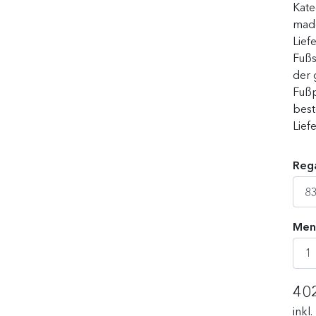
Kate
made
Lief
Fußs
der 
Fußp
best
Lief
Rega
Men
40
inkl