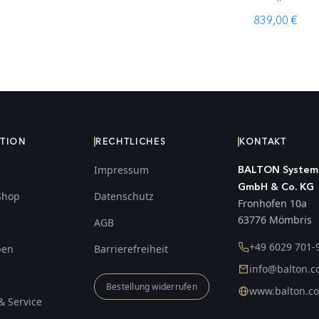
839,00 €
ATION
RECHTLICHES
KONTAKT
Impressum
BALTON System
GmbH & Co. KG
Shop
Datenschutz
Fronhofen 10a
63776 Mömbris
AGB
+49 6029 701-
ben
Barrierefreiheit
info@balton.
Bestellung widerrufen
www.balton.c
& Service