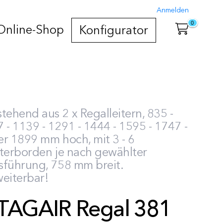
Anmelden
0
Online-Shop
Konfigurator
tehend aus 2 x Regalleitern, 835 -
 - 1139 - 1291 - 1444 - 1595 - 1747 -
r 1899 mm hoch, mit 3 - 6
tterborden je nach gewählter
sführung, 758 mm breit.
eiterbar!
TAGAIR Regal 381