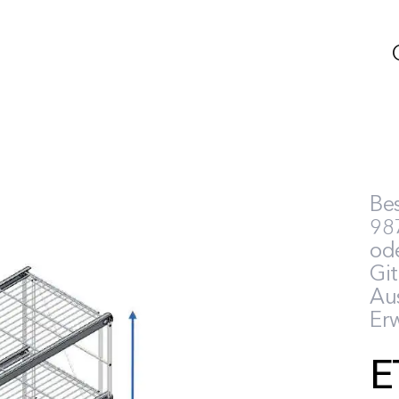
Bes
987
ode
Gi
Au
Erw
E