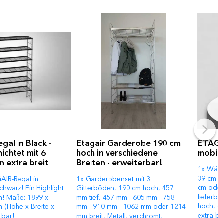
al in Black -
Etagair Garderobe 190 cm
ETAG
ichtet mit 6
hoch in verschiedene
mobil
 extra breit
Breiten - erweiterbar!
1x Wäs
39 cm 
AIR-Regal in
1x Garderobenset mit 3
cm ode
hwarz! Ein Highlight
Gitterböden, 190 cm hoch, 457
lieferb
m! Maße: 1899 x
mm tief, 457 mm - 605 mm - 758
hoch, 
 (Höhe x Breite x
mm - 910 mm - 1062 mm oder 1214
extra 
rbar!
mm breit, Metall, verchromt,