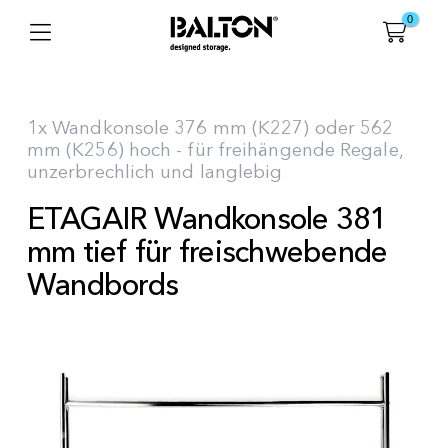
0
1x Wandkonsole 376 mm (K227) oder 562
mm (K256) hoch - für freihängende Regale,
unzerbrechlich und langlebig
ETAGAIR Wandkonsole 381
mm tief für freischwebende
Wandbords