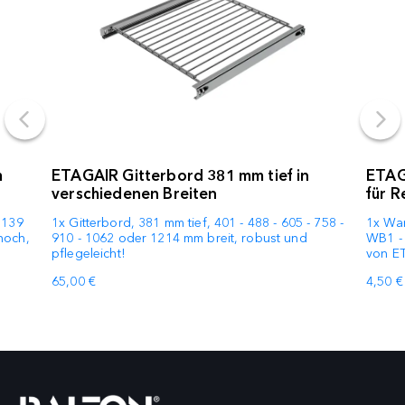
m
ETAGAIR Gitterbord 381 mm tief in
ETAG
verschiedenen Breiten
für R
1139
1x Gitterbord, 381 mm tief, 401 - 488 - 605 - 758 -
1x Wan
hoch,
910 - 1062 oder 1214 mm breit, robust und
WB1 - 
pflegeleicht!
von E
65,00 €
4,50 €