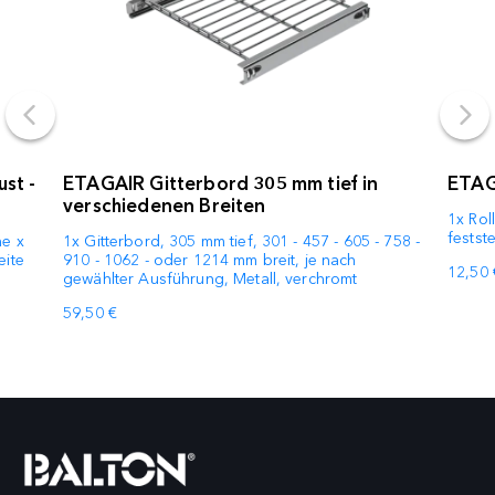
st -
ETAGAIR Gitterbord 305 mm tief in
ETAG
verschiedenen Breiten
1x Rol
festst
he x
1x Gitterbord, 305 mm tief, 301 - 457 - 605 - 758 -
eite
910 - 1062 - oder 1214 mm breit, je nach
12,50 
gewählter Ausführung, Metall, verchromt
59,50 €