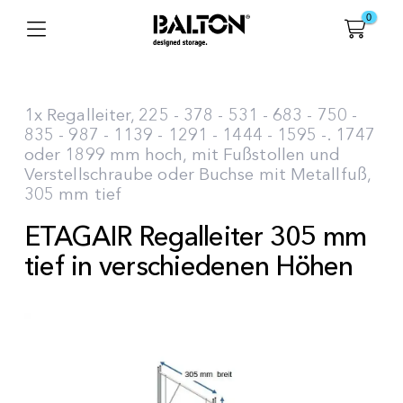
0
1x Regalleiter, 225 - 378 - 531 - 683 - 750 -
835 - 987 - 1139 - 1291 - 1444 - 1595 -. 1747
oder 1899 mm hoch, mit Fußstollen und
Verstellschraube oder Buchse mit Metallfuß,
305 mm tief
ETAGAIR Regalleiter 305 mm
tief in verschiedenen Höhen