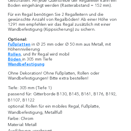
Geschäften. An jede Querstrebe der Regalleiter kann ein
Boden eingehängt werden (Rasterabstand = 152 mm).
Für ein Regal benötigen Sie 2 Regalleitern und die
gewünschte Anzahl von Regalböden! Ab einer Höhe von
1291 mm empfehlen wir das Regal zusätzlich mit einer
Wandbefestigung (Kippsicherung) zu sichern.
Optional:
Fußplatten
in Ø 25 mm oder Ø 50 mm aus Metall, mit
Höhennivilierung
Rollen
, und Ihr Regal wird mobil
Böden
in 305 mm Tiefe
Wandbefestigung
Ohne Dekoration! Ohne Fußplatten, Rollen oder
Wandbefestigungen! Bitte extra bestellen!
Tiefe:
305 mm (Tiefe 1)
passend für:
Gitterborde B130, B145, B161, B176, B192,
B1107, B1122
optional:
Rollen für ein mobiles Regal, Fußplatte,
Wandbefestigung, Metallfuß
Farbe:
Chrom
Material:
Metall
Ausführung:
verchromt