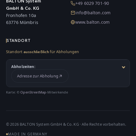
BALTON System
+49 6029 701-90
GmbH & Co. KG
info@balton.com
Fronhofen 10a
www.balton.com
63776 Mömbris
STANDORT
Standort
für Abholungen
ausschließlich
Abholzeiten:
Adresse zur Abholung
Karte: ©
OpenStreetMap
-Mitwirkende
©
2026
BALTON System GmbH & Co. KG · Alle Rechte vorbehalten.
MADE IN GERMANY