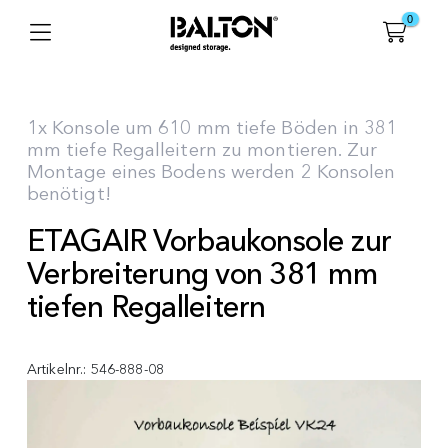
0
1x Konsole um 610 mm tiefe Böden in 381
mm tiefe Regalleitern zu montieren. Zur
Montage eines Bodens werden 2 Konsolen
benötigt!
ETAGAIR Vorbaukonsole zur
Verbreiterung von 381 mm
tiefen Regalleitern
Artikelnr.:
546-888-08