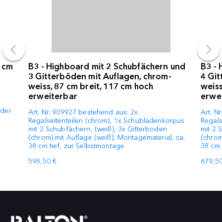
4 cm
B3 - Highboard mit 2 Schubfächern und
B3 - 
3 Gitterböden mit Auflagen, chrom-
4 Git
weiss, 87 cm breit, 117 cm hoch
weiss
erweiterbar
erwe
e
oder
Art. Nr. 909927 bestehend aus: 2x
Art. N
Regalseitenteilen (chrom), 1x Schubladenkorpus
Regals
mit 2 Schubfächern, (weiß), 3x Gitterboden
mit 2 
(chrom) mit Auflage (weiß), Montagematerial, ca.
(chrom
38 cm tief, zur Selbstmontage
38 cm 
598,50 €
679,50