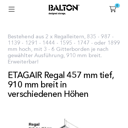
0
Bestehend aus 2 x Regalleitern, 835 - 987 -
1139 - 1291 - 1444 - 1595 - 1747 - oder 1899
mm hoch, mit 3 - 6 Gitterborden je nach
gewählter Ausführung, 910 mm breit.
Erweiterbar!
ETAGAIR Regal 457 mm tief,
910 mm breit in
verschiedenen Höhen