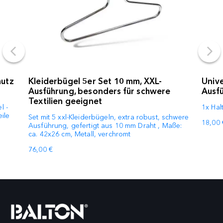
utz
Kleiderbügel 5er Set 10 mm, XXL-
Unive
Ausführung, besonders für schwere
Ausf
Textilien geeignet
l -
1x Hal
ile
Set mit 5 xxl-Kleiderbügeln, extra robust, schwere
18,00 
Ausführung, gefertigt aus 10 mm Draht , Maße:
ca. 42x26 cm, Metall, verchromt
76,00 €