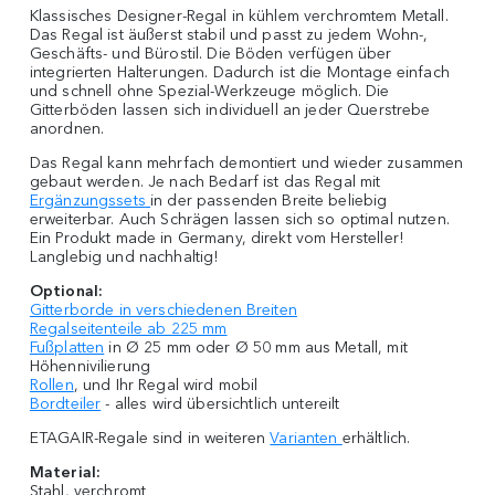
Klassisches Designer-Regal in kühlem verchromtem Metall.
Das Regal ist äußerst stabil und passt zu jedem Wohn-,
Geschäfts- und Bürostil. Die Böden verfügen über
integrierten Halterungen. Dadurch ist die Montage einfach
und schnell ohne Spezial-Werkzeuge möglich. Die
Gitterböden lassen sich individuell an jeder Querstrebe
anordnen.
Das Regal kann mehrfach demontiert und wieder zusammen
gebaut werden. Je nach Bedarf ist das Regal mit
Ergänzungssets
in der passenden Breite beliebig
erweiterbar. Auch Schrägen lassen sich so optimal nutzen.
Ein Produkt made in Germany, direkt vom Hersteller!
Langlebig und nachhaltig!
Optional:
Gitterborde in verschiedenen Breiten
Regalseitenteile ab 225 mm
Fußplatten
in Ø 25 mm oder Ø 50 mm aus Metall, mit
Höhennivilierung
Rollen
, und Ihr Regal wird mobil
Bordteiler
- alles wird übersichtlich untereilt
ETAGAIR-Regale sind in weiteren
Varianten
erhältlich.
Material:
Stahl, verchromt