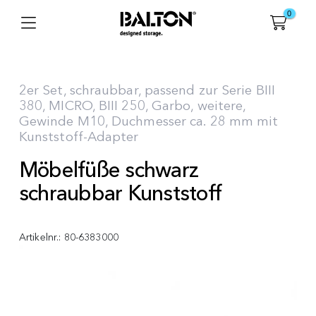
0
2er Set, schraubbar, passend zur Serie BIII
380, MICRO, BIII 250, Garbo, weitere,
Gewinde M10, Duchmesser ca. 28 mm mit
Kunststoff-Adapter
Möbelfüße schwarz
schraubbar Kunststoff
Artikelnr.:
80-6383000