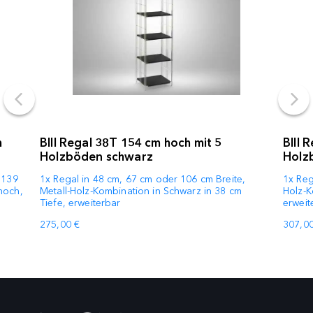
m
BIII Regal 38T 154 cm hoch mit 5
BIII 
Holzböden schwarz
Holz
1139
1x Regal in 48 cm, 67 cm oder 106 cm Breite,
1x Reg
hoch,
Metall-Holz-Kombination in Schwarz in 38 cm
Holz-K
Tiefe, erweiterbar
erweit
275,00 €
307,00