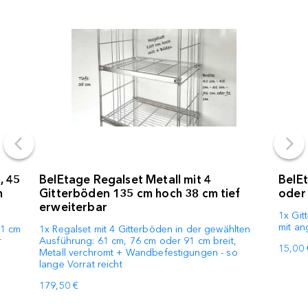
, 45
BelEtage Regalset Metall mit 4
BelE
m
Gitterböden 135 cm hoch 38 cm tief
oder 
erweiterbar
1x Git
mit an
61 cm
1x Regalset mit 4 Gitterböden in der gewählten
r
Ausführung: 61 cm, 76 cm oder 91 cm breit,
15,00 
Metall verchromt + Wandbefestigungen - so
lange Vorrat reicht
179,50 €