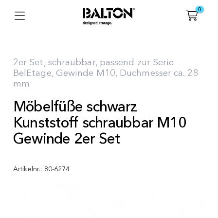
0
2er Set, schraubbar, passend zur Serie
BelEtage, Gewinde M10, Duchmesser ca. 28
mm
Möbelfüße schwarz
Kunststoff schraubbar M10
Gewinde 2er Set
Artikelnr.:
80-6274