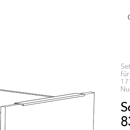
Se
für
171
Nu
S
8