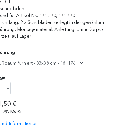
e:
BIII
Schubladen
end für Artíkel Nr.:
171 370, 171 470
erumfang:
2 x Schubladen zerlegt in der gewählten
ührung, Montagematerial, Anleitung, ohne Korpus
erzeit:
auf Lager
führung
ge
1,50 €
. 19% MwSt.
and-Informationen