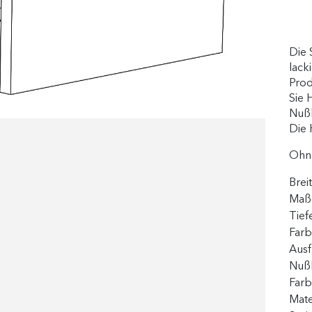
Die 
lack
Prod
Sie 
Nuß
Die 
Ohne
Brei
Maße
Tief
Far
Aus
Nußb
Far
Mate