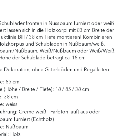
Schubladenfronten in Nussbaum furniert oder weiß
iert lassen sich in die Holzkorpi mit 83 cm Breite der
uktlinie BIII / 38 cm Tiefe montieren! Kombinieren
Holzkorpus und Schubladen in Nußbaum/weiß,
baum/Nußbaum, Weiß/Nußbaum oder Weiß/Weiß.
Höhe der Schublade beträgt ca. 18 cm.
 Dekoration, ohne Gitterböden und Regalleitern.
te:
85 cm
 (Höhe / Breite / Tiefe):
18 / 85 / 38 cm
e:
38 cm
be:
weiss
führung:
Creme-weiß - Farbton läuft aus oder
aum furniert (Echtholz)
be:
Nußbaum
rial:
Holz