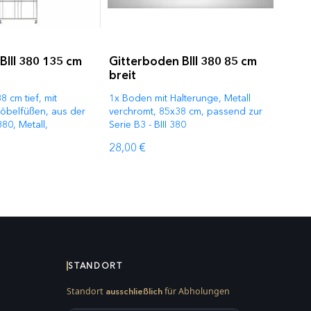
 BIII 380 135 cm
Gitterboden BIII 380 85 cm
breit
 cm tief, mit
1x Boden mit Halterunge, Metall
Möbelfüßen, aus der
verchromt, 85x38 cm, passend zur
380, Metall,
Serie B3 - BIII 380
28,00 €
STANDORT
Standort
für Abholungen
ausschließlich