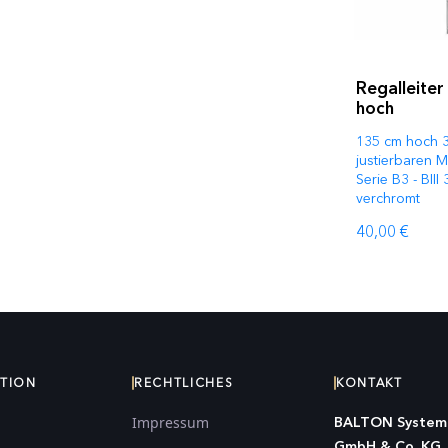
Regalleiter
hoch
135 cm hoch 38
justierbaren 
Serie B3 - BIII 
verchromt
40,00 €
ATION
RECHTLICHES
KONTAKT
Impressum
BALTON System
GmbH & Co. KG