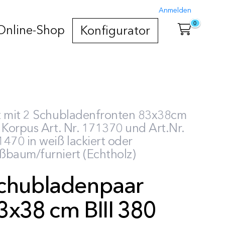
Anmelden
0
Online-Shop
Konfigurator
t mit 2 Schubladenfronten 83x38cm
 Korpus Art. Nr. 171370 und Art.Nr.
470 in weiß lackiert oder
ßbaum/furniert (Echtholz)
chubladenpaar
3x38 cm BIII 380