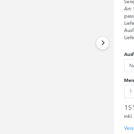
Seri
Art:
pass
Lief
Ausf
Lief
Aus
Men
15
inkl
Vers