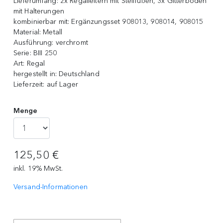
Lieferumfang:
2x Regalleitern mit Stellfüßen, 3x Gitterböden
mit Halterungen
kombinierbar mit:
Ergänzungsset 908013, 908014, 908015
Material:
Metall
Ausführung:
verchromt
Serie:
BIII 250
Art:
Regal
hergestellt in:
Deutschland
Lieferzeit:
auf Lager
Menge
125,50 €
inkl. 19% MwSt.
Versand-Informationen