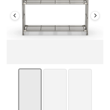
hergestellt in Deutschland
BIII 250 Regal-Seitenteile in 80 cm - 117 cm - 154 cm -
208 cm verfügbar