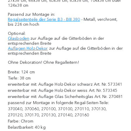
27x38 cm, 46x38 cm, 65x38 cm, 85x38 cm, 104x38 cm oder
124x38 cm
Passend zur Montage in:
Regalseitenteile der Serie B3 - BIII 380
- Metall, verchromt,
bis 226 cm hoch
Optional:
Glasboden
zur Auflage auf die Gitterböden in der
entsprechenden Breite
Auflagen Holz-Dekor
zur Auflage auf die Gitterböden in der
entsprechenden Breite
Ohne Dekoration! Ohne Regalleitern!
Breite:
124 cm
Tiefe:
38 cm
erweiterbar mit:
Auflage Holz-Dekor schwarz Art. Nr. 573341
erweiterbar mit:
Auflage Holz-Dekor weiss Art. Nr. 573345
erweiterbar mit:
Auflage Glas Sicherheitsglas Art. Nr. 270481
passend zur Montage in folgende Regal-Seiten-Teile:
370040, 370060, 270100, 370100, 270110, 370130,
270120, 370170, 270130, 270140, 270160
Farbe:
Chrom
Belastbarkeit:
40 kg