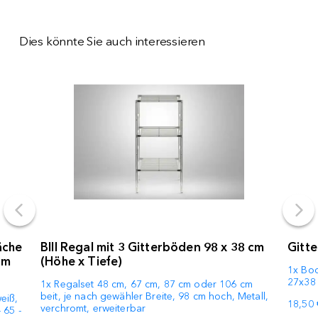
Dies könnte Sie auch interessieren
äche
BIII Regal mit 3 Gitterböden 98 x 38 cm
Gitte
mm
(Höhe x Tiefe)
1x Bod
27x38 
1x Regalset 48 cm, 67 cm, 87 cm oder 106 cm
beit, je nach gewähler Breite, 98 cm hoch, Metall,
eiß,
18,50 
verchromt, erweiterbar
 65 -