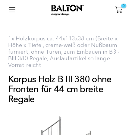
0
1x Holzkorpus ca. 44x113x38 cm (Breite x
Höhe x Tiefe , creme-weiß oder Nußbaum
furniert, ohne Türen, zum Einbauen in B3 -
BIII 380 Regale, Auslaufartikel so lange
Vorrat reicht
Korpus Holz B III 380 ohne
Fronten für 44 cm breite
Regale