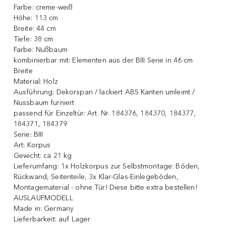
Farbe:
creme-weiß
Höhe:
113 cm
Breite:
44 cm
Tiefe:
38 cm
Farbe:
Nußbaum
kombinierbar mit:
Elementen aus der BIII Serie in 46 cm
Breite
Material:
Holz
Ausführung:
Dekorspan / lackiert ABS Kanten umleimt /
Nussbaum furniert
passend für Einzeltür:
Art. Nr. 184376, 184370, 184377,
184371, 184379
Serie:
BIII
Art:
Korpus
Gewicht:
ca 21 kg
Lieferumfang:
1x Holzkorpus zur Selbstmontage: Böden,
Rückwand, Seitenteile, 3x Klar-Glas-Einlegeböden,
Montagematerial - ohne Tür! Diese bitte extra bestellen!
AUSLAUFMODELL
Made in:
Germany
Lieferbarkeit:
auf Lager