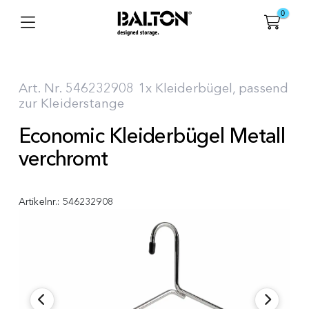
0
Art. Nr. 546232908 1x Kleiderbügel, passend
zur Kleiderstange
Economic Kleiderbügel Metall
verchromt
Artikelnr.:
546232908