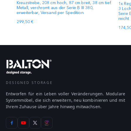
Kreuzstrebe, 208 cm hoch, 87 cm breit, 38 cm tief
1x Reg
Metall, verchromt aus der Serie B III 380,
3 Loch
erweiterbar, Versand per Spedition
Serie 
reicht
299,50 €
174,50
DESIGNED STORAGE
Entworfen für ein Leben voller Veränderungen. Modulare
Systemmöbel, die sich erweitern, neu kombinieren und mit
Ihrem Zuhause über Jahre hinweg mitwachsen.