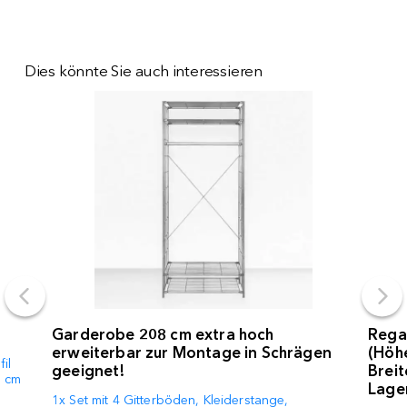
Dies könnte Sie auch interessieren
Garderobe 208 cm extra hoch
Rega
erweiterbar zur Montage in Schrägen
(Höhe
il
geeignet!
Breit
3 cm
Lage
1x Set mit 4 Gitterböden, Kleiderstange,