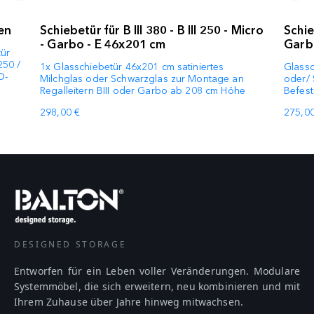
en
Schiebetür für B III 380 - B III 250 - Micro
Schieb
- Garbo - E 46x201 cm
Garb
tür
250 /
1x Glasschiebetür 46x201 cm satiniertes
Glassc
O-
Milchglas oder Schwarzglas zur Montage an
oder/ 
Regalleitern BIII oder Garbo ab 208 cm Höhe
Befest
298,00 €
275,00
DESIGNED STORAGE
Entworfen für ein Leben voller Veränderungen. Modulare
Systemmöbel, die sich erweitern, neu kombinieren und mit
Ihrem Zuhause über Jahre hinweg mitwachsen.