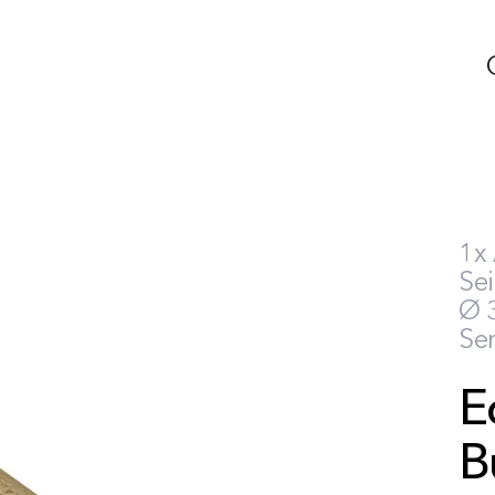
1x
Sei
Ø 
Se
E
B