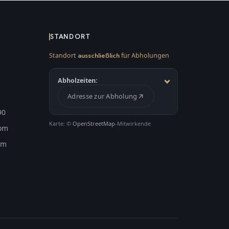
STANDORT
Standort
für Abholungen
ausschließlich
Abholzeiten:
Adresse zur Abholung
90
Karte: ©
OpenStreetMap
-Mitwirkende
com
om