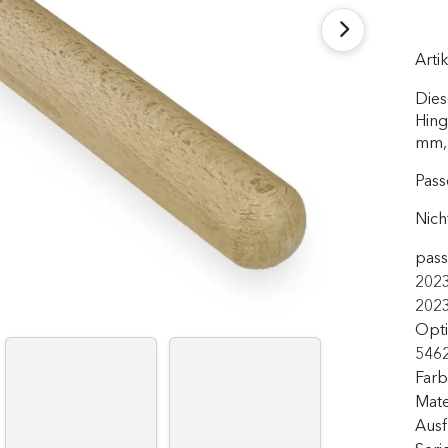
Arti
Dies
Hing
mm,
Pass
Nich
pass
2023
202
Opti
546
Far
Mate
Aus