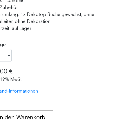
e:
Economic
Zubehör
erumfang:
1x Dekotop Buche gewachst, ohne
lleiter, ohne Dekoration
erzeit:
auf Lager
ge
,00 €
. 19% MwSt.
and-Informationen