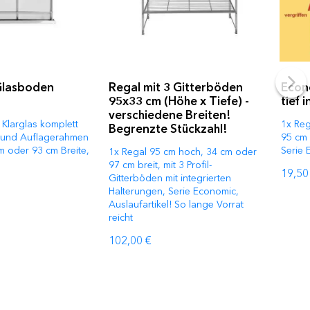
Glasboden
Regal mit 3 Gitterböden
Econ
95x33 cm (Höhe x Tiefe) -
tief 
verschiedene Breiten!
Klarglas komplett
1x Reg
Begrenzte Stückzahl!
il und Auflagerahmen
95 cm 
m oder 93 cm Breite,
Serie 
1x Regal 95 cm hoch, 34 cm oder
97 cm breit, mit 3 Profil-
19,50
Gitterböden mit integrierten
Halterungen, Serie Economic,
Auslaufartikel! So lange Vorrat
reicht
102,00 €