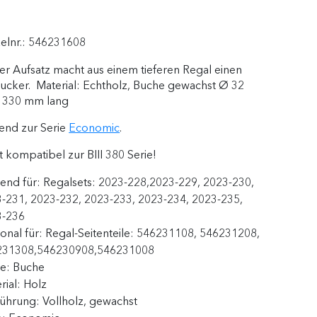
kelnr.:
546231608
er Aufsatz macht aus einem tieferen Regal einen
ucker. Material: Echtholz, Buche gewachst Ø 32
 330 mm lang
end zur Serie
Economic
.
t kompatibel zur BIII 380 Serie!
end für:
Regalsets: 2023-228,2023-229, 2023-230,
-231, 2023-232, 2023-233, 2023-234, 2023-235,
3-236
onal für:
Regal-Seitenteile: 546231108, 546231208,
231308,546230908,546231008
be:
Buche
rial:
Holz
führung:
Vollholz, gewachst