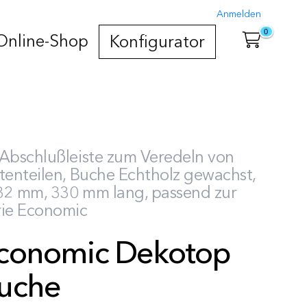
Anmelden
0
Online-Shop
Konfigurator
 Abschlußleiste zum Veredeln von
tenteilen, Buche Echtholz gewachst,
32 mm, 330 mm lang, passend zur
rie Economic
conomic Dekotop
uche