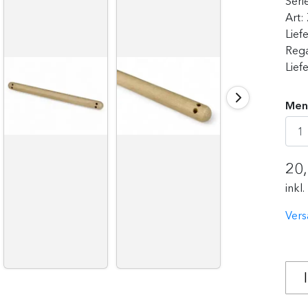
Seri
Art:
Lief
Rega
Lief
Men
20
inkl
Vers