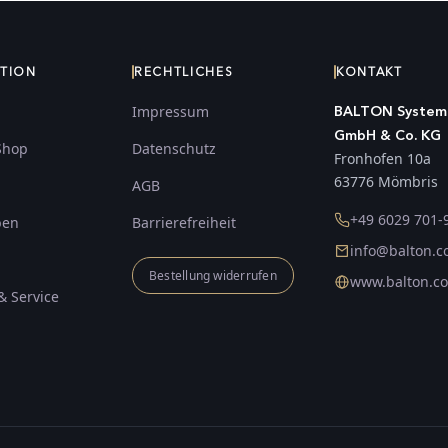
ATION
RECHTLICHES
KONTAKT
Impressum
BALTON System
GmbH & Co. KG
Shop
Datenschutz
Fronhofen 10a
63776 Mömbris
AGB
+49 6029 701-
ben
Barrierefreiheit
info@balton.
Bestellung widerrufen
www.balton.c
& Service