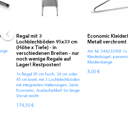
e
Regal mit 3
Economic Kleider
Lochblechböden 95x33 cm
Metall verchromt
(Höhe x Tiefe) - in
änge
Art. Nr. 546232908 1x
verschiedenen Breiten - nur
Kleiderbügel, passend
noch wenige Regale auf
Kleiderstange
Lager! Restposten!
8,00 €
1x Regal 95 cm hoch, 34 cm oder
65 cm breit, mit 3 Lochblechböden
mit integrierten Halterungen, Serie
Economic, Auslaufartikel! So lange
Vorrat reicht
174,50 €