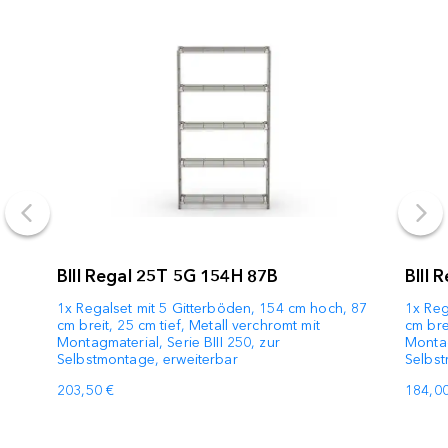
BIII Regal 25T 5G 154H 87B
BIII 
1x Regalset mit 5 Gitterböden, 154 cm hoch, 87
1x Reg
cm breit, 25 cm tief, Metall verchromt mit
cm bre
Montagmaterial, Serie BIII 250, zur
Montag
Selbstmontage, erweiterbar
Selbst
203,50 €
184,00