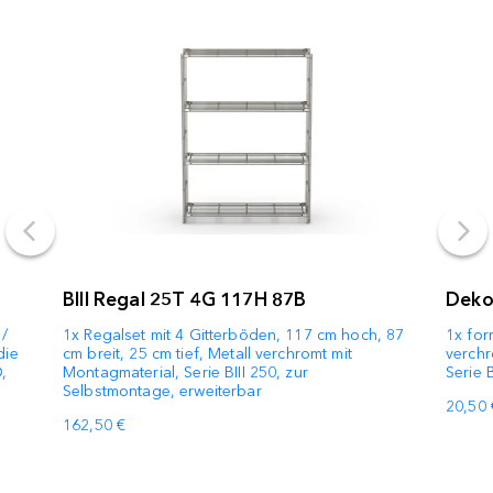
BIII Regal 25T 4G 117H 87B
Dekot
 /
1x Regalset mit 4 Gitterböden, 117 cm hoch, 87
1x for
die
cm breit, 25 cm tief, Metall verchromt mit
verchr
,
Montagmaterial, Serie BIII 250, zur
Serie 
Selbstmontage, erweiterbar
20,50 
162,50 €