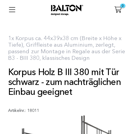
0
1x Korpus ca. 44x39x38 cm (Breite x Höhe x
Tiefe), Griffleiste aus Aluminium, zerlegt,
passend zur Montage in Regale aus der Serie
B3 - BIII 380, klassisches Design
Korpus Holz B III 380 mit Tür
schwarz - zum nachträglichen
Einbau geeignet
Artikelnr.:
18011