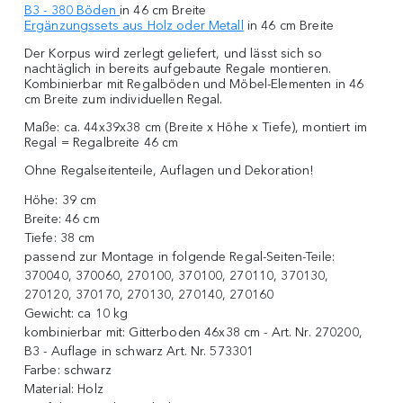
B3 - 380 Böden
in 46 cm Breite
Ergänzungssets aus Holz oder Metall
in 46 cm Breite
Der Korpus wird zerlegt geliefert, und lässt sich so
nachtäglich in bereits aufgebaute Regale montieren.
Kombinierbar mit Regalböden und Möbel-Elementen in 46
cm Breite zum individuellen Regal.
Maße: ca. 44x39x38 cm (Breite x Höhe x Tiefe), montiert im
Regal = Regalbreite 46 cm
Ohne Regalseitenteile, Auflagen und Dekoration!
Höhe:
39 cm
Breite:
46 cm
Tiefe:
38 cm
passend zur Montage in folgende Regal-Seiten-Teile:
370040, 370060, 270100, 370100, 270110, 370130,
270120, 370170, 270130, 270140, 270160
Gewicht:
ca 10 kg
kombinierbar mit:
Gitterboden 46x38 cm - Art. Nr. 270200,
B3 - Auflage in schwarz Art. Nr. 573301
Farbe:
schwarz
Material:
Holz