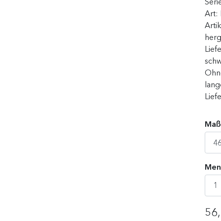
Seri
Art:
Arti
herg
Lief
schw
Ohne
lang
Lief
Maß
Men
56