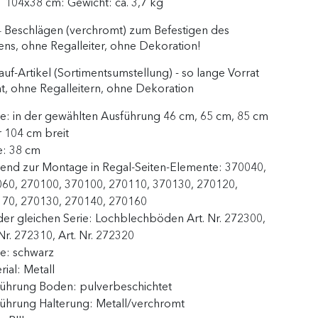
104x38 cm: Gewicht: ca. 3,7 kg
4 Beschlägen (verchromt) zum Befestigen des
ns, ohne Regalleiter, ohne Dekoration!
auf-Artikel (Sortimentsumstellung) - so lange Vorrat
ht, ohne Regalleitern, ohne Dekoration
te:
in der gewählten Ausführung 46 cm, 65 cm, 85 cm
 104 cm breit
e:
38 cm
end zur Montage in Regal-Seiten-Elemente:
370040,
60, 270100, 370100, 270110, 370130, 270120,
70, 270130, 270140, 270160
der gleichen Serie:
Lochblechböden Art. Nr. 272300,
 Nr. 272310, Art. Nr. 272320
be:
schwarz
rial:
Metall
führung Boden:
pulverbeschichtet
ührung Halterung:
Metall/verchromt