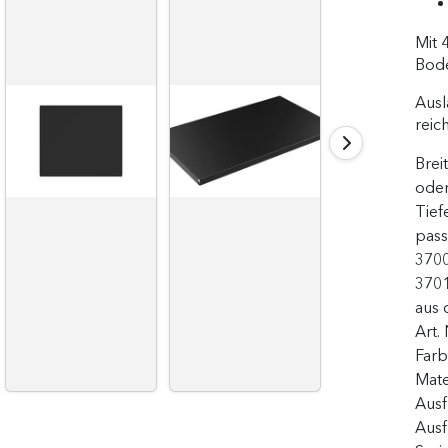
Mit 
Bode
Ausl
reic
Brei
oder
Tief
pass
3700
3701
aus 
Art.
Far
Mate
Aus
Ausf