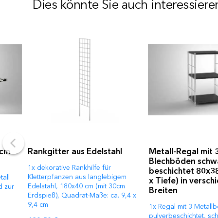
Dies könnte Sie auch interessiere
 cm
Rankgitter aus Edelstahl
Metall-Regal mit 
Blechböden schw
1x dekorative Rankhilfe für
beschichtet 80x3
Kletterpfanzen aus langlebigem
tall
x Tiefe) in versc
Edelstahl, 180x40 cm (mit 30cm
d zur
Breiten
Erdspieß), Quadrat-Maße: ca. 9,4 x
9,4 cm
1x Regal mit 3 Metall
pulverbeschichtet, sc