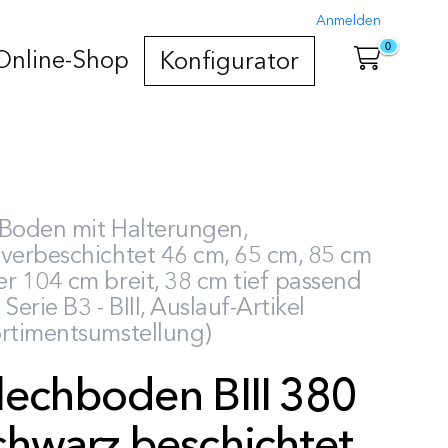
Anmelden
0
Online-Shop
Konfigurator
 Boden mit Halterungen,
lverbeschichtet 46 cm, 65 cm, 85 cm
r 104 cm breit, 38 cm tief passend
 Serie B3 - BIII, Auslauf-Artikel
ortimentsumstellung)
lechboden BIII 380
chwarz beschichtet