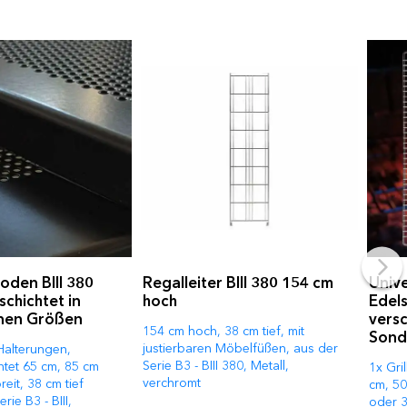
oden BIII 380
Regalleiter BIII 380 154 cm
Unive
chichtet in
hoch
Edels
nen Größen
vers
154 cm hoch, 38 cm tief, mit
Sond
justierbaren Möbelfüßen, aus der
Halterungen,
Serie B3 - BIII 380, Metall,
htet 65 cm, 85 cm
1x Gri
verchromt
eit, 38 cm tief
cm, 5
ie B3 - BIII,
oder 