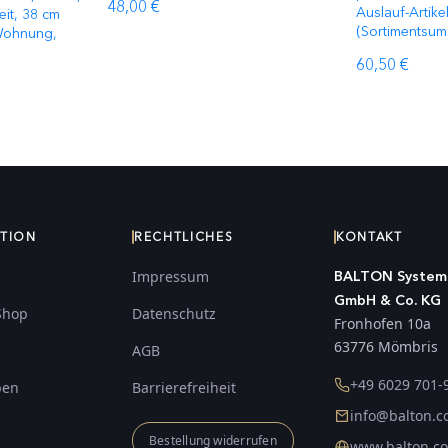
48,00 €
Auslauf-Artike
it, 38 cm
(Sortimentsum
r Wohnung,
60,50 €
ATION
RECHTLICHES
KONTAKT
Impressum
BALTON System
GmbH & Co. KG
Shop
Datenschutz
Fronhofen 10a
63776 Mömbris
AGB
+49 6029 701-
ben
Barrierefreiheit
info@balton.
Bestellung widerrufen
www.balton.c