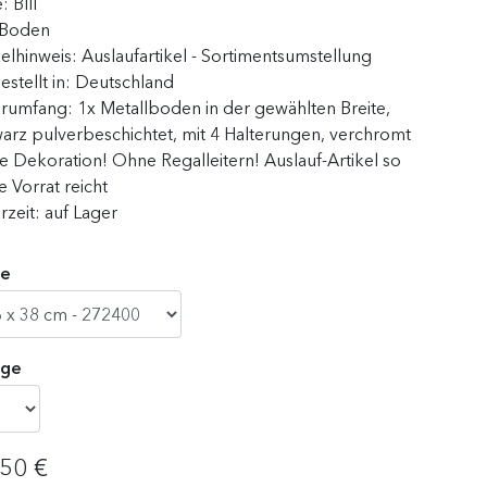
e:
BIII
Boden
kelhinweis:
Auslaufartikel - Sortimentsumstellung
estellt in:
Deutschland
erumfang:
1x Metallboden in der gewählten Breite,
arz pulverbeschichtet, mit 4 Halterungen, verchromt
 Dekoration! Ohne Regalleitern! Auslauf-Artikel so
e Vorrat reicht
erzeit:
auf Lager
e
ge
,50 €