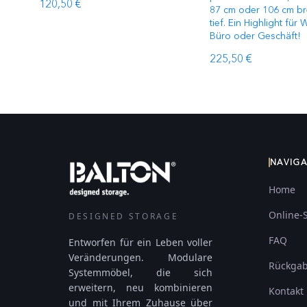
120,50 €
87 cm oder 106 cm bre
tief. Ein Highlight fü
Büro oder Geschäft!
225,50 €
NAVIG
Home
Online-
DESIGNED STORAGE
FAQ
Entworfen für ein Leben voller
Veränderungen. Modulare
Rückga
Systemmöbel, die sich
erweitern, neu kombinieren
Kontakt
und mit Ihrem Zuhause über