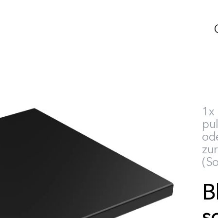
1x
pu
ode
zur
(S
B
s