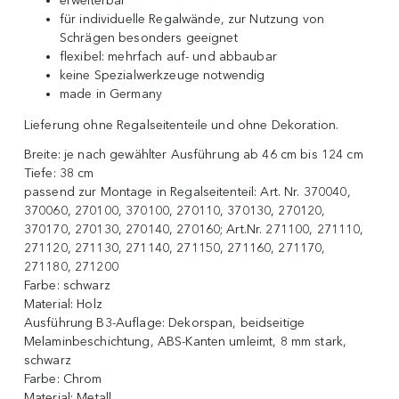
erweiterbar
für individuelle Regalwände, zur Nutzung von
Schrägen besonders geeignet
flexibel: mehrfach auf- und abbaubar
keine Spezialwerkzeuge notwendig
made in Germany
Lieferung ohne Regalseitenteile und ohne Dekoration.
Breite:
je nach gewählter Ausführung ab 46 cm bis 124 cm
Tiefe:
38 cm
passend zur Montage in Regalseitenteil:
Art. Nr. 370040,
370060, 270100, 370100, 270110, 370130, 270120,
370170, 270130, 270140, 270160; Art.Nr. 271100, 271110,
271120, 271130, 271140, 271150, 271160, 271170,
271180, 271200
Farbe:
schwarz
Material:
Holz
Ausführung B3-Auflage:
Dekorspan, beidseitige
Melaminbeschichtung, ABS-Kanten umleimt, 8 mm stark,
schwarz
Farbe:
Chrom
Material:
Metall