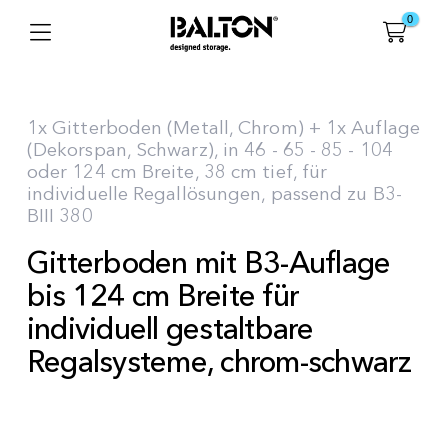
0
1x Gitterboden (Metall, Chrom) + 1x Auflage
(Dekorspan, Schwarz), in 46 - 65 - 85 - 104
oder 124 cm Breite, 38 cm tief, für
individuelle Regallösungen, passend zu B3-
BIII 380
Gitterboden mit B3-Auflage
bis 124 cm Breite für
individuell gestaltbare
Regalsysteme, chrom-schwarz