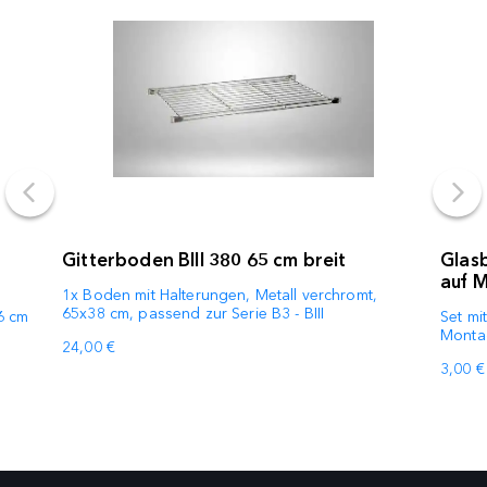
Gitterboden BIII 380 65 cm breit
Glas
auf M
1x Boden mit Halterungen, Metall verchromt,
65x38 cm, passend zur Serie B3 - BIII
6 cm
Set mi
Monta
24,00 €
3,00 €