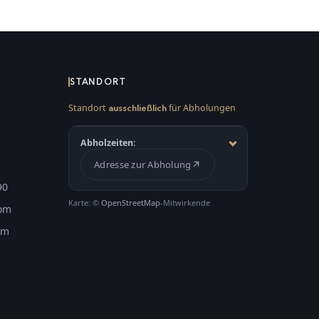
STANDORT
Standort
für Abholungen
ausschließlich
Abholzeiten:
Adresse zur Abholung
90
Karte: ©
OpenStreetMap
-Mitwirkende
com
om