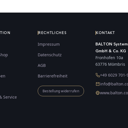
ATION
RECHTLICHES
KONTAKT
Impressum
BALTON System
GmbH & Co. KG
Shop
Datenschutz
Fronhofen 10a
63776 Mömbris
AGB
+49 6029 701-
ben
Barrierefreiheit
info@balton.
Bestellung widerrufen
www.balton.c
& Service