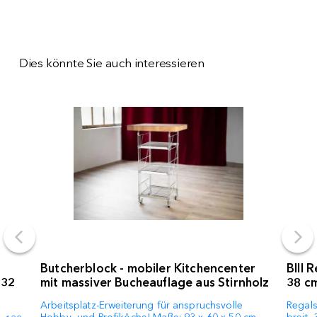
Dies könnte Sie auch interessieren
Butcherblock - mobiler Kitchencenter
BIII 
132
mit massiver Bucheauflage aus Stirnholz
38 cm
Arbeitsplatz-Erweiterung für anspruchsvolle
Regals