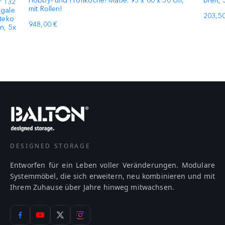
Hobby- und Profiköche! Maße: 93 x 60 x 50 cm,
breit,
r 132
mit Rollen!
egale
203,50
Steko
948,00 €
n, 5x
DESIGNED STORAGE
Entworfen für ein Leben voller Veränderungen. Modulare
Systemmöbel, die sich erweitern, neu kombinieren und mit
Ihrem Zuhause über Jahre hinweg mitwachsen.