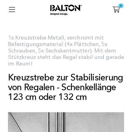
0
1x Kreuzstrebe Metall, verchromt mit
Befestigungsmaterial (4x Plättchen, 5x
Schrauben, 5x Sechskantmutter). Mit dem
Stützkreuz steht das Regal stabil und gerade
im Raum!
Kreuzstrebe zur Stabilisierung
von Regalen - Schenkellänge
123 cm oder 132 cm