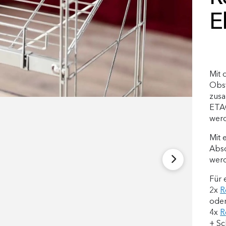
E
Mit 
Obst
zusa
ETAG
wer
Mit
Absc
wer
Für 
2x
R
ode
4x
R
+ Sc