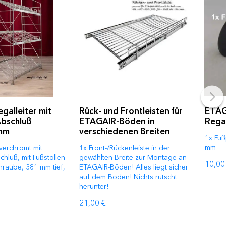
galleiter mit
Rück- und Frontleisten für
ETAG
bschluß
ETAGAIR-Böden in
Regal
mm
verschiedenen Breiten
1x Fuß
mm
 verchromt mit
1x Front-/Rückenleiste in der
hluß, mit Fußstollen
gewählten Breite zur Montage an
10,00
hraube, 381 mm tief,
ETAGAIR-Böden! Alles liegt sicher
auf dem Boden! Nichts rutscht
herunter!
21,00 €