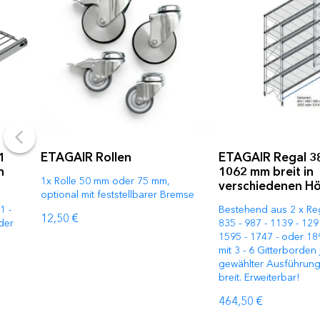
1
ETAGAIR Rollen
ETAGAIR Regal 38
n
1062 mm breit in
1x Rolle 50 mm oder 75 mm,
verschiedenen H
optional mit feststellbarer Bremse
1 -
Bestehend aus 2 x Reg
12,50 €
der
835 - 987 - 1139 - 129
1595 - 1747 - oder 1
mit 3 - 6 Gitterborden
gewählter Ausführun
breit. Erweiterbar!
464,50 €