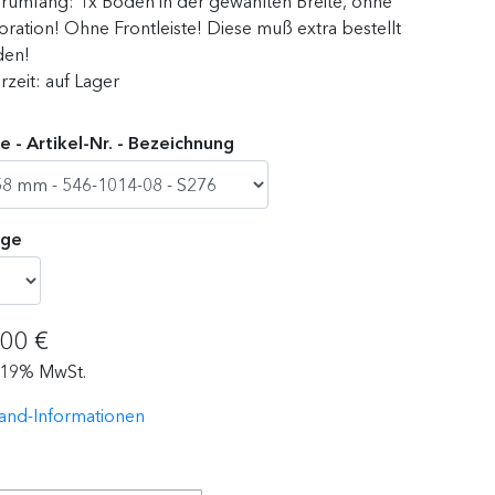
erumfang:
1x Boden in der gewählten Breite, ohne
ration! Ohne Frontleiste! Diese muß extra bestellt
den!
erzeit:
auf Lager
 - Artikel-Nr. - Bezeichnung
ge
,00 €
. 19% MwSt.
and-Informationen