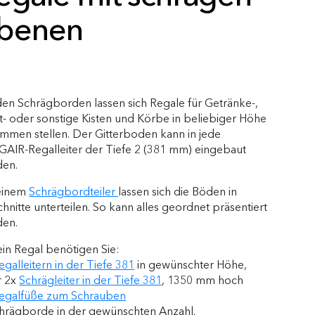
benen
den Schrägborden lassen sich Regale für Getränke-,
- oder sonstige Kisten und Körbe in beliebiger Höhe
mmen stellen. Der Gitterboden kann in jede
AIR-Regalleiter der Tiefe 2 (381 mm) eingebaut
den.
 einem
Schrägbordteiler
lassen sich die Böden in
hnitte unterteilen. So kann alles geordnet präsentiert
den.
ein Regal benötigen Sie:
egalleitern in der Tiefe 381
in gewünschter Höhe,
r 2x
Schrägleiter in der Tiefe 381
, 1350 mm hoch
egalfüße zum Schrauben
hrägborde in der gewünschten Anzahl.