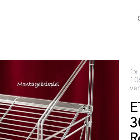
1x 
106
ve
E
3
R