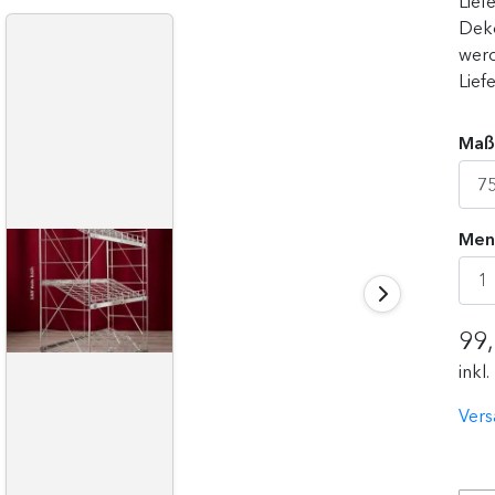
Lief
Deko
wer
Lief
Maße
Men
99
inkl
Vers