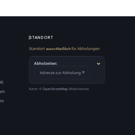
STANDORT
Standort
für Abholungen
ausschließlich
Abholzeiten:
Adresse zur Abholung
90
Karte: ©
OpenStreetMap
-Mitwirkende
com
om