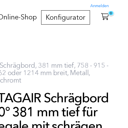
Anmelden
0
Online-Shop
Konfigurator
Schrägbord, 381 mm tief, 758 - 915 -
2 oder 1214 mm breit, Metall,
rchromt
TAGAIR Schrägbord
0° 381 mm tief für
egale mit schrägen