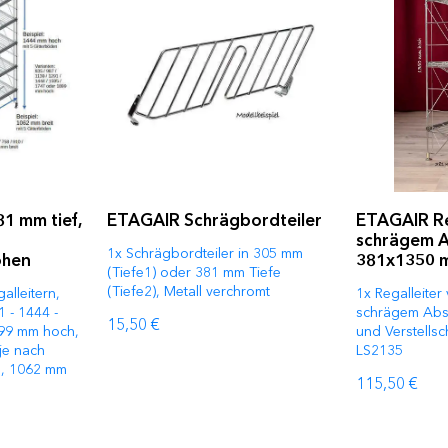
1 mm tief,
ETAGAIR Schrägbordteiler
ETAGAIR Re
schrägem A
1x Schrägbordteiler in 305 mm
öhen
381x1350 
(Tiefe1) oder 381 mm Tiefe
(Tiefe2), Metall verchromt
alleitern,
1x Regalleiter
1 - 1444 -
schrägem Absc
15,50 €
899 mm hoch,
und Verstellsc
 je nach
LS2135
g, 1062 mm
115,50 €