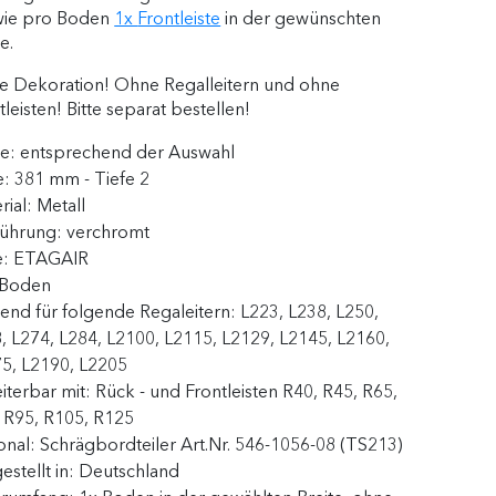
ie pro Boden
1x
Frontleiste
in der gewünschten
e.
 Dekoration! Ohne Regalleitern und ohne
tleisten! Bitte separat bestellen!
te:
entsprechend der Auswahl
e:
381 mm - Tiefe 2
rial:
Metall
führung:
verchromt
e:
ETAGAIR
Boden
end für folgende Regaleitern:
L223, L238, L250,
, L274, L284, L2100, L2115, L2129, L2145, L2160,
5, L2190, L2205
iterbar mit:
Rück - und Frontleisten R40, R45, R65,
 R95, R105, R125
onal:
Schrägbordteiler Art.Nr. 546-1056-08 (TS213)
estellt in:
Deutschland