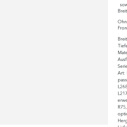
sow
Breit
Ohne
Fron
Brei
Tief
Mate
Aus
Seri
Art:
pass
L268
L217
erwe
R75,
opti
Herg