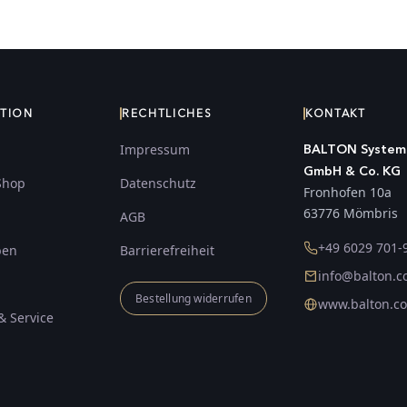
ATION
RECHTLICHES
KONTAKT
Impressum
BALTON System
GmbH & Co. KG
Shop
Datenschutz
Fronhofen 10a
63776 Mömbris
AGB
+49 6029 701-
ben
Barrierefreiheit
info@balton.
Bestellung widerrufen
www.balton.c
& Service